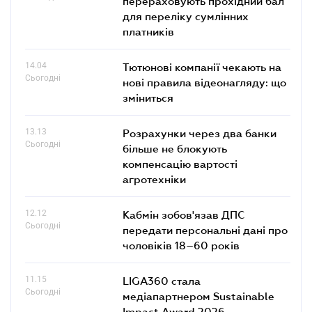
перераховують прохідний бал
для переліку сумлінних
платників
14.04
Тютюнові компанії чекають на
Сьогодні
нові правила відеонагляду: що
зміниться
13.13
Розрахунки через два банки
Сьогодні
більше не блокують
компенсацію вартості
агротехніки
12.12
Кабмін зобов'язав ДПС
Сьогодні
передати персональні дані про
чоловіків 18–60 років
11.15
LIGA360 стала
Сьогодні
медіапартнером Sustainable
Impact Award 2026