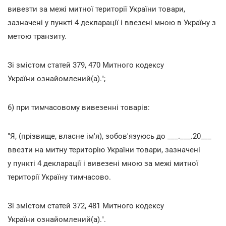
вивезти за межі митної території України товари,
зазначені у пункті 4 декларації і ввезені мною в Україну з
метою транзиту.
Зі змістом статей 379, 470 Митного кодексу
України ознайомлений(а).";
6) при тимчасовому вивезенні товарів:
"Я, (прізвище, власне ім'я), зобов'язуюсь до ___.___.20___
ввезти на митну територію України товари, зазначені
у пункті 4 декларації і вивезені мною за межі митної
території Україну тимчасово.
Зі змістом статей 372, 481 Митного кодексу
України ознайомлений(а).".