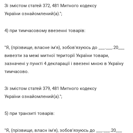
Зі змістом статей 372, 481 Митного кодексу
України ознайомлений(а).";
4) при тимчасовому ввезенні товарів:
"Я, (прізвище, власне ім'я), зобов'язуюсь до ___.___.20___
вивезти за межі митної території України товари,
зазначені у пункті 4 декларації і ввезені мною в Україну
тимчасово.
Зі змістом статей 379, 481 Митного кодексу
України ознайомлений(а).";
5) при транзиті товарів:
"Я, (прізвище, власн ім'я), зобов'язуюсь до ___.___.20___