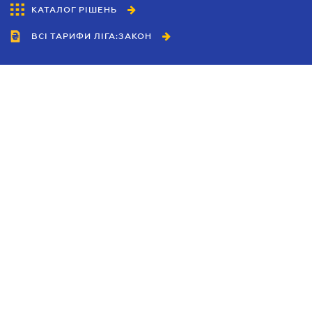
КАТАЛОГ РІШЕНЬ
ВСІ ТАРИФИ ЛІГА:ЗАКОН
Співробітництво
Агенти
Дилери
Політика конфіденційності
Умови використання сайту
Реклама
Блог
Новини компанії
Керівництва
Каталоги компаній
Теми в центрі уваги