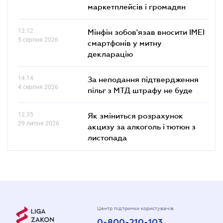
маркетплейсів і громадян
12.12
Мінфін зобов'язав вносити IMEI
5 серпня 2026
смартфонів у митну
декларацію
14.14
За неподання підтвердження
4 серпня 2026
пільг з МТД штрафу не буде
12.35
Як зміниться розрахунок
29 липня 2026
акцизу за алкоголь і тютюн з
листопада
Центр підтримки користувачів
0-800-210-103