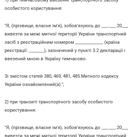
особистого користування:
"Я, (прізвище, власне ім'я), зобов'язуюсь до ___.___.20___
вивезти за межі митної території України транспортний
засіб з реєстраційним номером _____________ (країна
реєстрації: _______), зазначений у пункті 3.2 декларації і
ввезений мною в Україну тимчасово.
Зі змістом статей 380, 469, 481, 485 Митного кодексу
України ознайомлений(а).";
2) при транзиті транспортного засобу особистого
користування:
"Я, (прізвище, власне ім'я), зобов'язуюсь до ___.___.20___
вивезти за межі митної території України транспортний