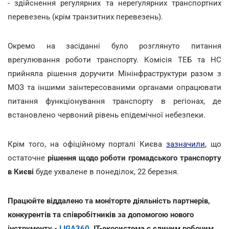
- здійснення регулярних та нерегулярних транспортних
перевезень (крім транзитних перевезень).
Окремо на засіданні було розглянуто питання
врегулювання роботи транспорту. Комісія ТЕБ та НС
прийняла рішення доручити Мінінфраструктури разом з
МОЗ та іншими заінтересованими органами опрацювати
питання функціонування транспорту в регіонах, де
встановлено червоний рівень епідемічної небезпеки.
Крім того, на офіційному порталі Києва
зазначили
, що
остаточне
рішення щодо роботи громадського транспорту
в Києві
буде ухвалене в понеділок, 22 березня.
Працюйте віддалено та моніторте діяльність партнерів,
конкурентів та співробітників за допомогою нового
інструменту -
LIGA360
. IT-екосистема є єдиним робочим