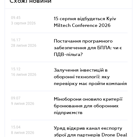
Схожі новини
09.45
15 серпня відбудеться Kyiv
3 серпня 2026
Miltech Conference 2026
16.17
Постачання програмного
28 липня 2026
забезпечення для БПЛА: чи є
ПДВ-пільга?
15.12
Залучення інвестицій в
16 липня 2026
оборонні технології: яку
перевірку має пройти компанія
09.07
Міноборони оновило критерії
9 липня 2026
бронювання для оборонних
підприємств
15.04
Уряд відкрив канал експорту
8 липня 2026
зброї для партнерів Drone Deal