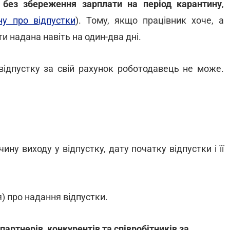
 без збереження зарплати на період карантину
,
ну про відпустки
). Тому, якщо працівник хоче, а
и надана навіть на один-два дні.
відпустку за свій рахунок роботодавець не може.
ину виходу у відпустку, дату початку відпустки і її
) про надання відпустки.
артнерів, конкурентів та співробітників за