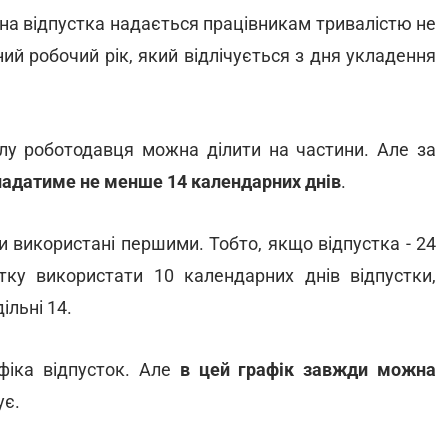
вна відпустка надається працівникам тривалістю не
ий робочий рік, який відлічується з дня укладення
олу роботодавця можна ділити на частини. Але за
кладатиме не менше 14 календарних днів
.
и використані першими. Тобто, якщо відпустка - 24
атку використати 10 календарних днів відпустки,
ільні 14.
фіка відпусток. Але
в цей графік завжди можна
ує.