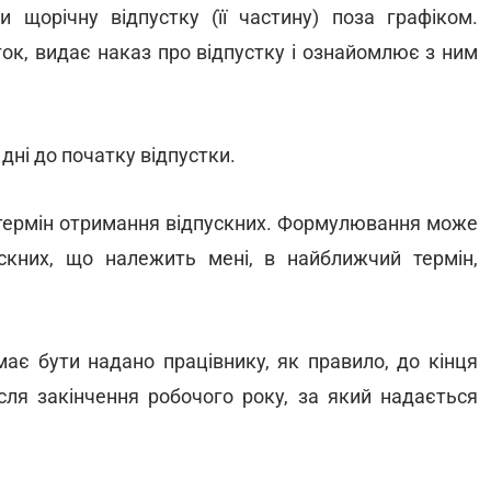
щорічну відпустку (її частину) поза графіком.
ток, видає наказ про відпустку і ознайомлює з ним
дні до початку відпустки.
 термін отримання відпускних. Формулювання може
скних, що належить мені, в найближчий термін,
має бути надано працівнику, як правило, до кінця
ісля закінчення робочого року, за який надається