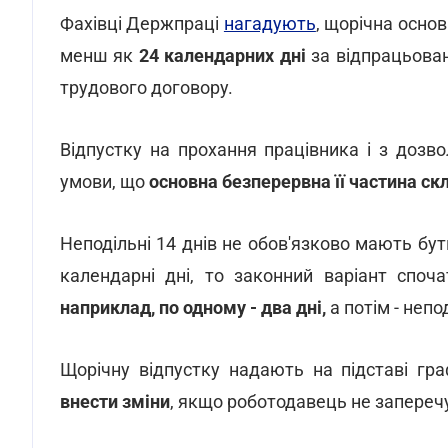
Фахівці Держпраці
нагадують
, щорічна осно
менш як
24 календарних дні
за відпрацьован
трудового договору.
Відпустку на прохання працівника і з дозв
умови, що
основна безперервна її частина с
Неподільні 14 днів не обов'язково мають бут
календарні дні, то законний варіант споч
наприклад, по одному - два дні,
а потім - непод
Щорічну відпустку надають на підставі гра
внести зміни
, якщо роботодавець не запереч