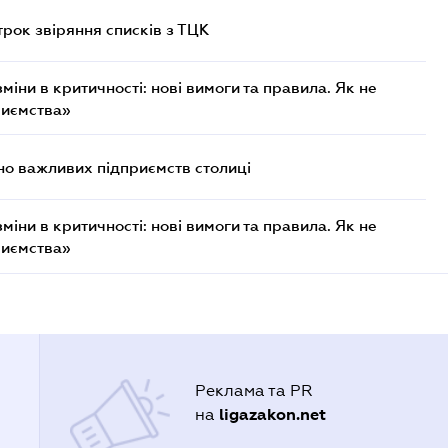
трок звіряння списків з ТЦК
міни в критичності: нові вимоги та правила. Як не
риємства»
о важливих підприємств столиці
міни в критичності: нові вимоги та правила. Як не
риємства»
Реклама та PR
ligazakon.net
на