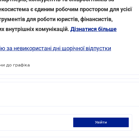
-екосистема є єдиним робочим простором для усієї
трументів для роботи юристів, фінансистів,
их внутрішніх комунікацій.
Дізнатися більше
 за невикористані дні щорічної відпустки
іни до графіка
увійти