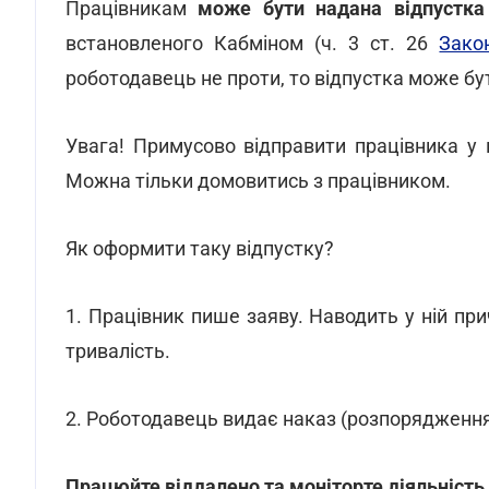
Працівникам
може бути надана відпустка
встановленого Кабміном (ч. 3 ст. 26
Зако
роботодавець не проти, то відпустка може бут
Увага! Примусово відправити працівника у 
Можна тільки домовитись з працівником.
Як оформити таку відпустку?
1. Працівник пише заяву. Наводить у ній прич
тривалість.
2. Роботодавець видає наказ (розпорядження
Працюйте віддалено та моніторте діяльність п