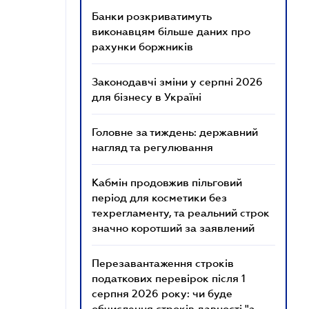
Банки розкриватимуть
виконавцям більше даних про
рахунки боржників
Законодавчі зміни у серпні 2026
для бізнесу в Україні
Головне за тиждень: державний
нагляд та регулювання
Кабмін продовжив пільговий
період для косметики без
техрегламенту, та реальний строк
значно коротший за заявлений
Перезавантаження строків
податкових перевірок після 1
серпня 2026 року: чи буде
обчислення строків давності "з