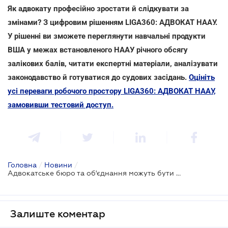
Як адвокату професійно зростати й слідкувати за
змінами? З цифровим рішенням LIGA360: АДВОКАТ НААУ.
У рішенні ви зможете переглянути навчальні продукти
ВША у межах встановленого НААУ річного обсягу
залікових балів, читати експертні матеріали, аналізувати
законодавство й готуватися до судових засідань.
Оцініть
усі переваги робочого простору LIGA360: АДВОКАТ НААУ,
замовивши тестовий доступ.
Головна
/
Новини
/
Адвокатське бюро та об'єднання можуть бути платниками єдиного податку III групи - ДПС
Залиште коментар