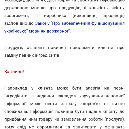
державною мовою про продукцію, її кількість, якість,
асортимент, її виробника (виконавця, продавця)
відповідно до
Закону “Про забезпечення функціонування
української мови як державної”
.
По-друге, офіціант повинен повідомити клієнта про
заміну певних інгредієнтів.
Важливо!
Наприклад у клієнта може бути алергія на певні
інгредієнти, а надання закладом харчування неповної
інформації може нести загрозу здоров'ю та життю
споживача. Інформація повинна бути надана клієнту до
придбання ним товару чи замовлення роботи (послуги),
тому слід не соромитися за запитувати у офіціанта