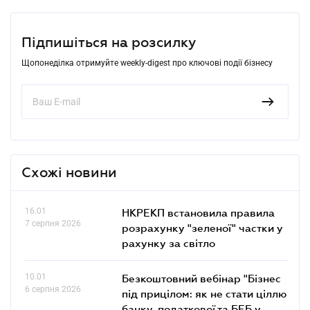
Підпишіться на розсилку
Щопонеділка отримуйте weekly-digest про ключові події бізнесу
Схожі новини
16.01
НКРЕКП встановила правила
7 серпня 2026
розрахунку "зеленої" частки у
рахунку за світло
10.01
Безкоштовний вебінар "Бізнес
6 серпня 2026
під прицілом: як не стати ціллю
банку, податкової та БЕБ у