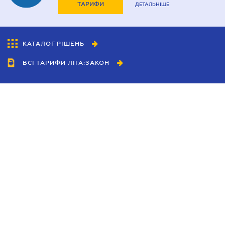
ТАРИФИ
ДЕТАЛЬНІШЕ
КАТАЛОГ РІШЕНЬ
ВСІ ТАРИФИ ЛІГА:ЗАКОН
Співробітництво
Агенти
Дилери
Політика конфіденційності
Умови використання сайту
Реклама
Блог
Новини компанії
Керівництва