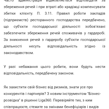
Часто адміністрація відмовляється відповідати за
збереження речей і при втраті або крадіжці компенсувати
збитки клієнту. П. 3.11. Правил роботи закладів
(підприємств) ресторанного господарства передбачено,
що суб'єкти господарської діяльності зобов'язані
забезпечити збереження речей споживачів у гардеробі.
За зникнення речей з гардеробу суб'єкти господарської
діяльності несуть відповідальність згідно із
законодавством.
У разі небажання цього робити, вони будуть нести
відповідальність, передбачену законом.
Як захистити свій бізнес від ризиків, знати усе про
конкурентів і партнерів? З новим інструментом "Бізнес-
розвідка" в рішенні Liga360. Перевіряйте тих, з ким
співпрацюєте, стежите за змінами бенефіціарів і видів