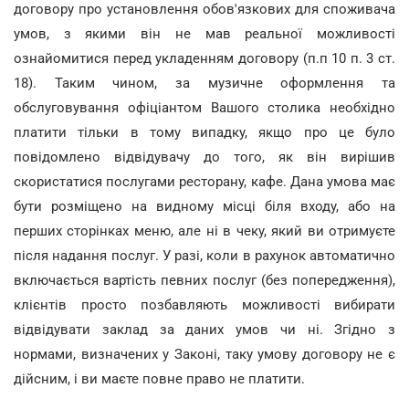
договору про установлення обов'язкових для споживача
умов, з якими він не мав реальної можливості
ознайомитися перед укладенням договору (п.п 10 п. 3 ст.
18). Таким чином, за музичне оформлення та
обслуговування офіціантом Вашого столика необхідно
платити тільки в тому випадку, якщо про це було
повідомлено відвідувачу до того, як він вирішив
скористатися послугами ресторану, кафе. Дана умова має
бути розміщено на видному місці біля входу, або на
перших сторінках меню, але ні в чеку, який ви отримуєте
після надання послуг. У разі, коли в рахунок автоматично
включається вартість певних послуг (без попередження),
клієнтів просто позбавляють можливості вибирати
відвідувати заклад за даних умов чи ні. Згідно з
нормами, визначених у Законі, таку умову договору не є
дійсним, і ви маєте повне право не платити.