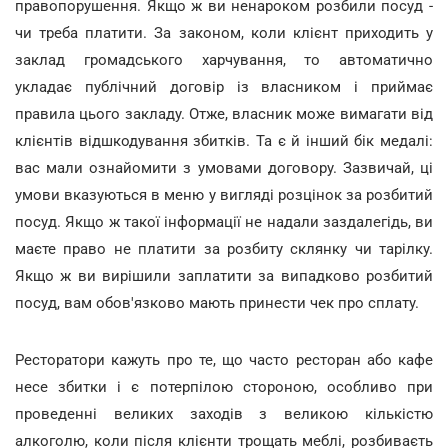
правопорушення. Якщо ж ви ненароком розбили посуд -
чи треба платити. За законом, коли клієнт приходить у
заклад громадського харчування, то автоматично
укладає публічний договір із власником і приймає
правила цього закладу. Отже, власник може вимагати від
клієнтів відшкодування збитків. Та є й інший бік медалі:
вас мали ознайомити з умовами договору. Зазвичай, ці
умови вказуються в меню у вигляді розцінок за розбитий
посуд. Якщо ж такої інформації не надали заздалегідь, ви
маєте право не платити за розбиту склянку чи тарілку.
Якщо ж ви вирішили заплатити за випадково розбитий
посуд, вам обов'язково мають принести чек про сплату.
Ресторатори кажуть про те, що часто ресторан або кафе
несе збитки і є потерпілою стороною, особливо при
проведенні великих заходів з великою кількістю
алкоголю, коли після клієнти трощать меблі, розбиваєть