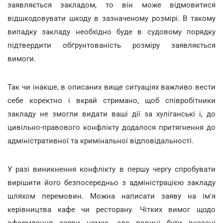
заявляється закладом, то він може відмовитися
відшкодовувати шкоду в зазначеному розмірі. В такому
випадку закладу необхідно буде в судовому порядку
підтвердити обґрунтованість розміру заявляється
вимоги.
Так чи інакше, в описаних вище ситуаціях важливо вести
себе коректно і вкрай стримано, щоб співробітники
закладу не змогли видати ваші дії за хуліганські і, до
цивільно-правового конфлікту додалося притягнення до
адміністративної та кримінальної відповідальності.
У разі виникнення конфлікту в першу чергу спробувати
вирішити його безпосередньо з адміністрацією закладу
шляхом перемовин. Можна написати заяву на ім'я
керівництва кафе чи ресторану. Чітких вимог щодо
оформлення заяви немає, але повині бути вказані