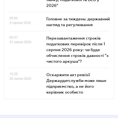
2026"
09.00
Головне за тиждень: державний
3 серпня 2026
нагляд та регулювання
09.47
Перезавантаження строків
31 липня 2026
податкових перевірок після 1
серпня 2026 року: чи буде
обчислення строків давності "з
чистого аркуша"?
15.29
Оскаржити акт ревізії
30 липня 2026
Держаудитслужби може лише
підприємство, а не його
керівник особисто