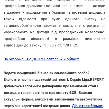
професійної діяльності повинні зазначатися інші доходи
з джерел їх походження з України та іноземні доходи, а
також відомості про суми єдиного внеску на
загальнообов'язкове державне соціальне страхування,
нарахованого на доходи від провадження незалежної
професійної діяльності в розмірах, визначених
відповідно до закону (п. 178.7 ст. 178 ПКУ).
За інформацією ДПС у Полтавській області
Ведете юридичний бізнес як самозайнята особа?
Економте час на податковій звітності. Сервіс Liga:REPORT
допоможе заповнити декларацію про майновий стан і
доходи, а також звітність про сплату ЄСВ. Завжди
актуальні форми, алгоритми заповнення та автоматична
перевірка коректності введених даних.
Дізнатися більше
.