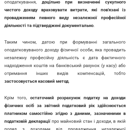
оподаткування,
доцільно при визначенні сукупного
чистого доходу враховувати витрати, які пов'язані із
провадженням певного виду незалежної професійної
діяльності та підтверджені документально
.
Таким чином, датою при формуванні загального
оподатковуваного доходу фізичної особи, яка провадить
незалежну професійну діяльність
є дата фактичного
надходження коштів на банківський рахунок (у касу) або
отримання інших видів компенсацій, тобто
застосовується касовий метод
.
Крім того,
остаточний розрахунок податку на доходи
фізичних осіб за звітний податковий рік здійснюється
платником самостійно згідно з даними, зазначеними в
податковій декларації
про майновий стан і доходи, в якій
поряд з доходами від провадження незалежної