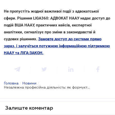
Не пропустіть жодної важливої події з адвокатської
сфери. Рішення LIGA360: АДВОКАТ НААУ надає доступ до
подій ВША НААУ, практичних кейсів, експертної
аналітики, сигналізує про зміни в законодавстві й
судових рішеннях.
Замовте доступ до системи прямо
зараз, і залучіться потужною інформаційною підтримкою
НААУ та ЛІГА:ЗАКОН.
Головна
/
Новини
/
Незалежна професійна діяльність: як формується загальний оподатковуваний дохід
Залиште коментар