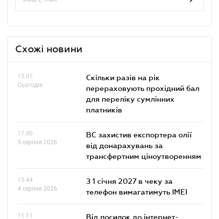
Схожі новини
15.07
Скільки разів на рік
Сьогодні
перераховують прохідний бал
для переліку сумлінних
платників
17.00
ВС захистив експортера олії
5 серпня 2026
від донарахувань за
трансфертним ціноутворенням
15.44
З 1 січня 2027 в чеку за
4 серпня 2026
телефон вимагатимуть IMEI
11.11
Від посилок до інтернет-