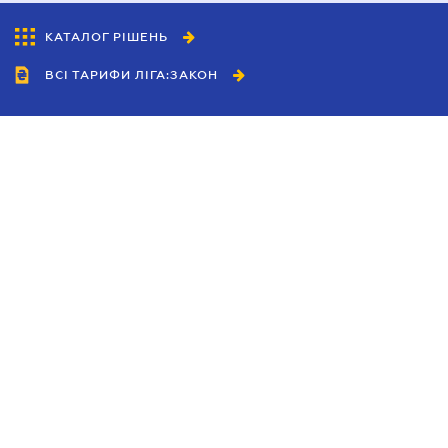
КАТАЛОГ РІШЕНЬ
ВСІ ТАРИФИ ЛІГА:ЗАКОН
Співробітництво
Агенти
Дилери
Політика конфіденційності
Умови використання сайту
Реклама
Блог
Новини компанії
Керівництва
Каталоги компаній
Теми в центрі уваги