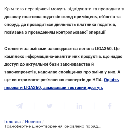
Крім того перевіряючі можуть відвідувати та проводити
з
дозволу платника податків
огляд приміщень, об'єктів та
споруд, де провадиться діяльність платника податків,
пов'язана з проведенням контрольованої операції
.
Стежити за змінами законодавства легко в LIGA360. Це
комплекс інформаційно-аналітичних продуктів, що надає
доступ до актуальної бази законодавства й
законопроектів, надсилає сповіщення про зміни у них. А
ще ви отримаєте роз'яснення експертів до НПА.
Оцініть
переваги LIGA360, замовивши тестовий доступ.
Головна
/
Новини
/
Трансфертне ціноутворення: оновлено порядок перевірок дотримання принципу "витягнутої руки"