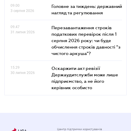
09.00
Головне за тиждень: державний
3 серпня 2026
нагляд та регулювання
09.47
Перезавантаження строків
31 липня 2026
податкових перевірок після 1
серпня 2026 року: чи буде
обчислення строків давності "з
чистого аркуша"?
15.29
Оскаржити акт ревізії
30 липня 2026
Держаудитслужби може лише
підприємство, а не його
керівник особисто
Центр підтримки користувачів