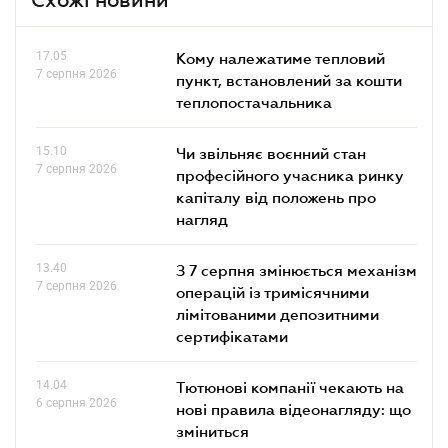
17.05
Кому належатиме тепловий
7 серпня 2026
пункт, встановлений за кошти
теплопостачальника
15.10
Чи звільняє воєнний стан
7 серпня 2026
професійного учасника ринку
капіталу від положень про
нагляд
13.40
З 7 серпня змінюється механізм
7 серпня 2026
операцій із тримісячними
лімітованими депозитними
сертифікатами
14.04
Тютюнові компанії чекають на
6 серпня 2026
нові правила відеонагляду: що
зміниться