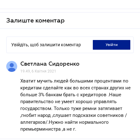
Залиште коментар
Увійдіть, щоб залишити коментар
увійти
Светлана Сидоренко
19.49, 6 Квітня 2021
Хватит мучить людей большими процентами по
кредитам сделайте как во всех странах других не
больше 3% банкам брать с кредиторов .Наше
правительство не умеет хорошо управлять
государством. Только туже ремни затягивает
,гнобит народ ,слушает подсказки советников /
аллегархов/.Нужно найти нормального
премьерминистра ,а не г.