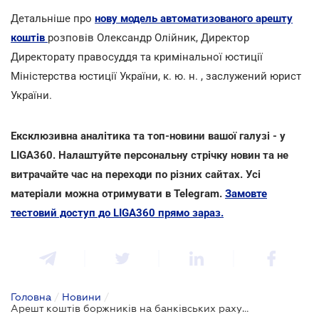
Детальніше про
нову модель автоматизованого арешту
коштів
розповів Олександр Олійник, Директор
Директорату правосуддя та кримінальної юстиції
Міністерства юстиції України, к. ю. н. , заслужений юрист
України.
Ексклюзивна аналітика та топ-новини вашої галузі - у
LIGA360. Налаштуйте персональну стрічку новин та не
витрачайте час на переходи по різних сайтах. Усі
матеріали можна отримувати в Telegram.
Замовте
тестовий доступ до LIGA360 прямо зараз.
Головна
/
Новини
/
Арешт коштів боржників на банківських рахунках проводитимуть по-новому