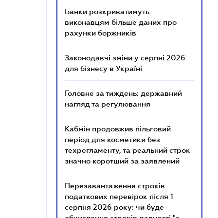
Банки розкриватимуть
виконавцям більше даних про
рахунки боржників
Законодавчі зміни у серпні 2026
для бізнесу в Україні
Головне за тиждень: державний
нагляд та регулювання
Кабмін продовжив пільговий
період для косметики без
техрегламенту, та реальний строк
значно коротший за заявлений
Перезавантаження строків
податкових перевірок після 1
серпня 2026 року: чи буде
обчислення строків давності "з