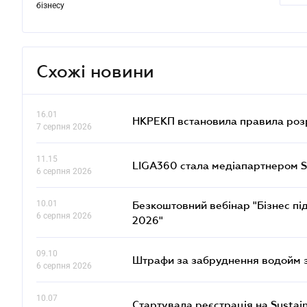
бізнесу
Схожі новини
16.01
НКРЕКП встановила правила розра
7 серпня 2026
11.15
LIGA360 стала медіапартнером S
6 серпня 2026
10.01
Безкоштовний вебінар "Бізнес під
6 серпня 2026
2026"
09.10
Штрафи за забруднення водойм зр
6 серпня 2026
10.07
Стартувала реєстрація на Sustai