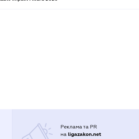
Реклама та PR
ligazakon.net
на