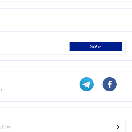
увійти
н.