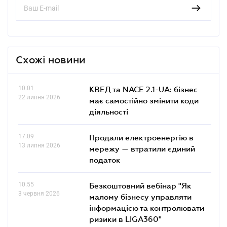
Схожі новини
10.01
КВЕД та NACE 2.1-UA: бізнес
22 липня 2026
має самостійно змінити коди
діяльності
17.09
Продали електроенергію в
13 липня 2026
мережу — втратили єдиний
податок
10.55
Безкоштовний вебінар "Як
3 червня 2026
малому бізнесу управляти
інформацією та контролювати
ризики в LIGA360"