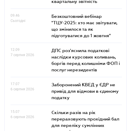
квартальну звітність
09.46
Безкоштовний вебінар
Сьогодні
"ТЦУ-2025: хто має звітувати,
що змінилося та як
підготуватися до 1 жовтня"
12.09
ДПС роз'яснила податкові
7 серпня 2026
наслідки курсових коливань,
боргів перед колишніми ФОП і
послуг нерезидентів
17.07
Заборонений КВЕД у ЄДР не
6 серпня 2026
привід для відмови в єдиному
податку
15.07
Скільки разів на рік
6 серпня 2026
перераховують прохідний бал
для переліку сумлінних