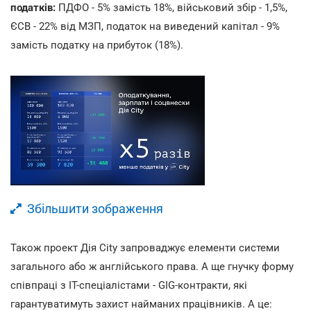
податків:
ПДФО - 5% замість 18%, військовий збір - 1,5%,
ЄСВ - 22% від МЗП, податок на виведений капітал - 9%
замість податку на прибуток (18%).
Збільшити зображення
Також проект Дія City запроваджує елементи системи
загального або ж англійського права. А ще гнучку форму
співпраці з ІТ-спеціалістами - GIG-контракти, які
гарантуватимуть захист найманих працівників. А це: