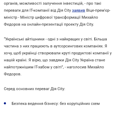
органів, можливості залучення інвестицій, - про такі
переваги для ІТ-компанії від Дія City
заявив
Віце-прем'єр-
міністр - Міністр цифрової трансформації Михайло
Федоров на онлайн-презентації проекту Дія Сіty.
“Українські айтішники - одні з найкращих у світі. Більша
частина з них працюють в аутсорсингових компаніях. Я
хочу, щоб українці створювали круті продуктові компанії у
нашій країні. Я вірю, що завдяки Дія Сіty Україна стане
найпотужнішим IT-хабом у світі”, - наголосив Михайло
Федоров.
Серед основних переваг Дія City:
Безпека ведення бізнесу: без корупційних схем