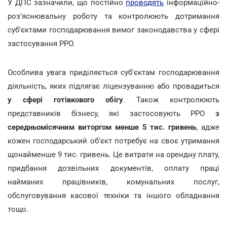
У ДПС зазначили, що постійно
проводять
інформаційно-
роз'яснювальну роботу та контролюють дотримання
суб'єктами господарювання вимог законодавства у сфері
застосування РРО.
Особлива увага приділяється суб'єктам господарювання
діяльність, яких підлягає ліцензуванню або провадиться
у сфері готівкового обігу
. Також контролюють
представників бізнесу, які застосовують РРО
з
середньомісячним виторгом менше 5 тис. гривень
, адже
кожен господарський об'єкт потребує на своє утримання
щонайменше 9 тис. гривень. Це витрати на орендну плату,
придбання дозвільних документів, оплату праці
найманих працівників, комунальних послуг,
обслуговування касової техніки та іншого обладнання
тощо.