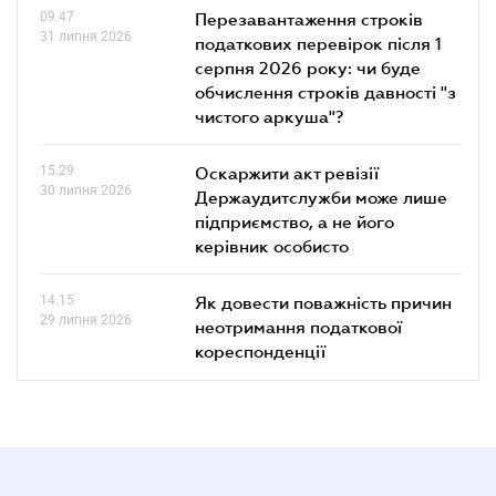
09.47
Перезавантаження строків
31 липня 2026
податкових перевірок після 1
серпня 2026 року: чи буде
обчислення строків давності "з
чистого аркуша"?
15.29
Оскаржити акт ревізії
30 липня 2026
Держаудитслужби може лише
підприємство, а не його
керівник особисто
14.15
Як довести поважність причин
29 липня 2026
неотримання податкової
кореспонденції