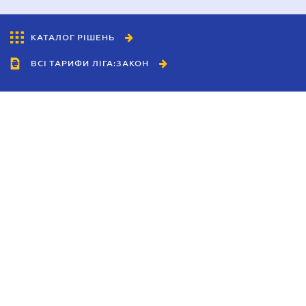
КАТАЛОГ РІШЕНЬ
ВСІ ТАРИФИ ЛІГА:ЗАКОН
Співробітництво
Агенти
Дилери
Політика конфіденційності
Умови використання сайту
Реклама
Блог
Новини компанії
Керівництва
Каталоги компаній