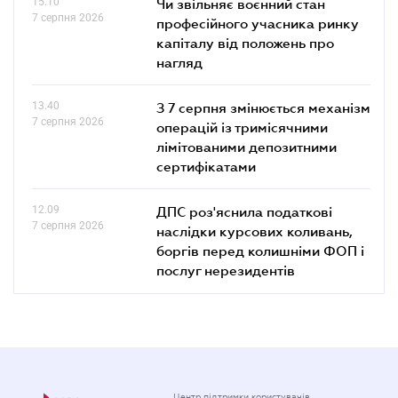
15.10
Чи звільняє воєнний стан
7 серпня 2026
професійного учасника ринку
капіталу від положень про
нагляд
13.40
З 7 серпня змінюється механізм
7 серпня 2026
операцій із тримісячними
лімітованими депозитними
сертифікатами
12.09
ДПС роз'яснила податкові
7 серпня 2026
наслідки курсових коливань,
боргів перед колишніми ФОП і
послуг нерезидентів
Центр підтримки користувачів