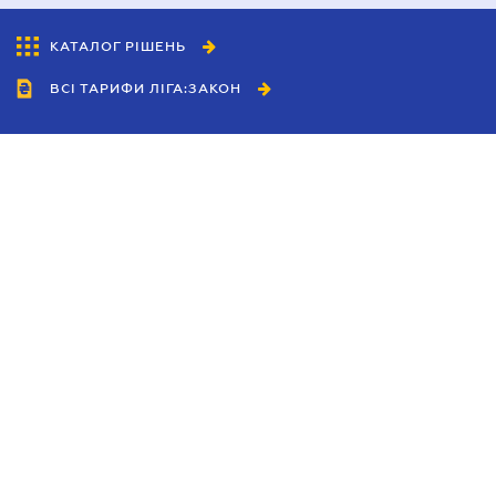
КАТАЛОГ РІШЕНЬ
ВСІ ТАРИФИ ЛІГА:ЗАКОН
Співробітництво
Агенти
Дилери
Політика конфіденційності
Умови використання сайту
Реклама
Блог
Новини компанії
Керівництва
Каталоги компаній
Теми в центрі уваги