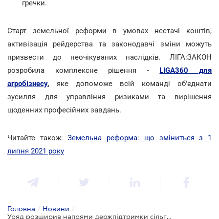
гречки.
Старт земельної реформи в умовах нестачі коштів,
активізація рейдерства та законодавчі зміни можуть
призвести до неочікуваних наслідків. ЛІГА:ЗАКОН
розробила комплексне рішення -
LIGA360 для
агробізнесу
, яке допоможе всій команді об'єднати
зусилля для управління ризиками та вирішення
щоденних професійних завдань.
Читайте також:
Земельна реформа: що зміниться з 1
липня 2021 року
Головна
/
Новини
/
Уряд розширив напрями держпідтримки сільгоспвиробників