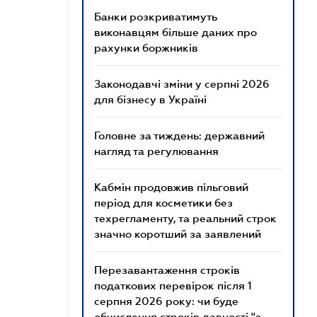
Банки розкриватимуть
виконавцям більше даних про
рахунки боржників
Законодавчі зміни у серпні 2026
для бізнесу в Україні
Головне за тиждень: державний
нагляд та регулювання
Кабмін продовжив пільговий
період для косметики без
техрегламенту, та реальний строк
значно коротший за заявлений
Перезавантаження строків
податкових перевірок після 1
серпня 2026 року: чи буде
обчислення строків давності "з