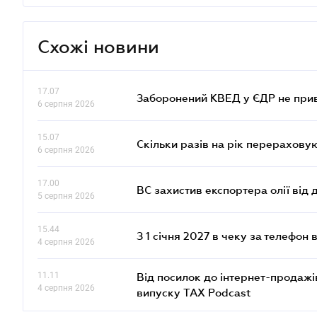
Схожі новини
17.07
Заборонений КВЕД у ЄДР не прив
6 серпня 2026
15.07
Скільки разів на рік перерахову
6 серпня 2026
17.00
ВС захистив експортера олії від
5 серпня 2026
15.44
З 1 січня 2027 в чеку за телефон
4 серпня 2026
11.11
Від посилок до інтернет-продажі
4 серпня 2026
випуску TAX Podcast