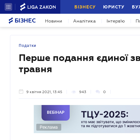
БІЗНЕСУ
ЮРИСТУ
БУ
БІЗНЕС
Новини
Аналітика
Інтерв'ю
П
Податки
Перше подання єдиної зві
травня
9 квітня 2021, 13:45
943
0
Реклама