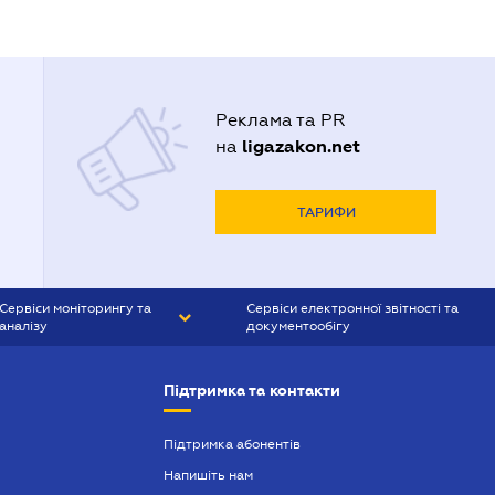
Реклама та PR
ligazakon.net
на
ТАРИФИ
Сервіси моніторингу та
Сервіси електронної звітності та
аналізу
документообігу
CONTR AGENT
Liga:REPORT
Підтримка та контакти
SMS-МАЯК
VERDICTUM
Підтримка абонентів
Напишіть нам
SEMANTRUM