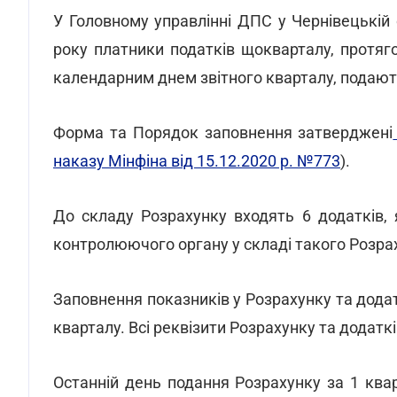
У Головному управлінні ДПС у Чернівецькій
року платники податків щокварталу, протяг
календарним днем звітного кварталу, подають
Форма та Порядок заповнення затверджені
наказу Мінфіна від 15.12.2020 р. №773
).
До складу Розрахунку входять 6 додатків, 
контролюючого органу у складі такого Розра
Заповнення показників у Розрахунку та дода
кварталу. Всі реквізити Розрахунку та додатк
Останній день подання Розрахунку за 1 квар