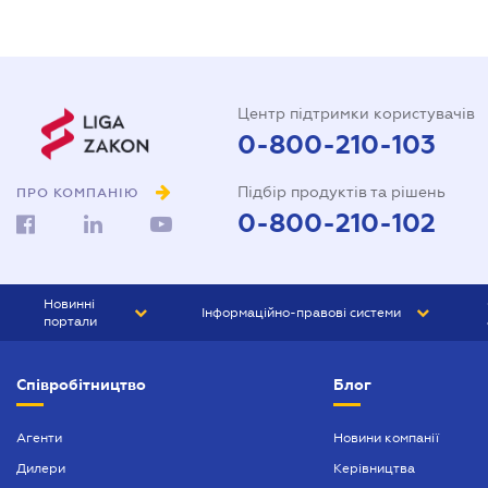
Центр підтримки користувачів
0-800-210-103
Підбір продуктів та рішень
ПРО КОМПАНІЮ
0-800-210-102
Новинні
Інформаційно-правові системи
портали
ЮРЛІГА
Право України
Співробітництво
Блог
БІЗНЕС
ГРАНД
БУХГАЛТЕР.ua
ПРАЙМ
Агенти
Новини компанії
Дилери
Керівництва
БУХГАЛТЕР ПРОФ