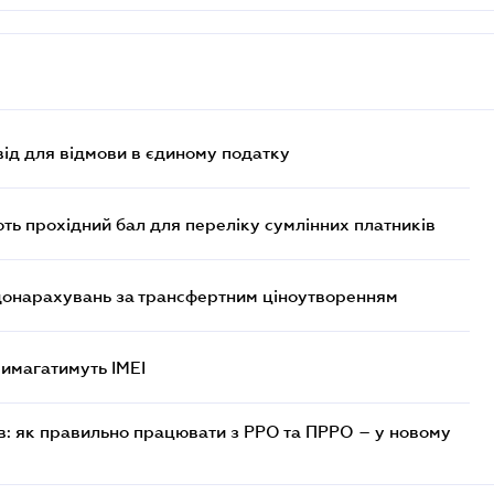
ід для відмови в єдиному податку
ють прохідний бал для переліку сумлінних платників
 донарахувань за трансфертним ціноутворенням
 вимагатимуть IMEI
в: як правильно працювати з РРО та ПРРО – у новому