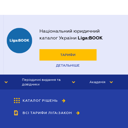
Національний юридичний
Liga:BOOK
каталог України
ТАРИФИ
ДЕТАЛЬНІШЕ
Періодичні видання та
Академія
довідники
ЮРИСТ&ЗАКОН
АКАДЕМІЯ ЛІГА:ЗАКОН
КАТАЛОГ РІШЕНЬ
БУХГАЛТЕР&ЗАКОН
ВСІ ТАРИФИ ЛІГА:ЗАКОН
ВІСНИК МСФЗ
ІНТЕРБУХ