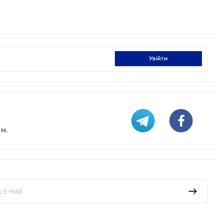
увійти
н.