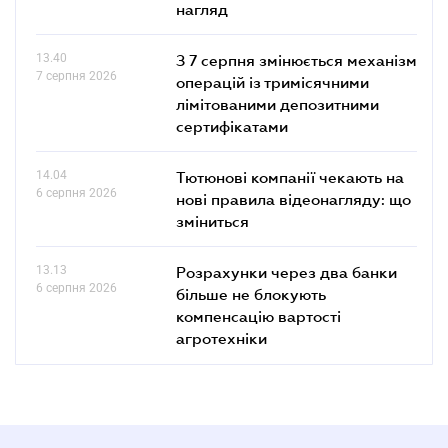
нагляд
13.40
З 7 серпня змінюється механізм
7 серпня 2026
операцій із тримісячними
лімітованими депозитними
сертифікатами
14.04
Тютюнові компанії чекають на
6 серпня 2026
нові правила відеонагляду: що
зміниться
13.13
Розрахунки через два банки
6 серпня 2026
більше не блокують
компенсацію вартості
агротехніки