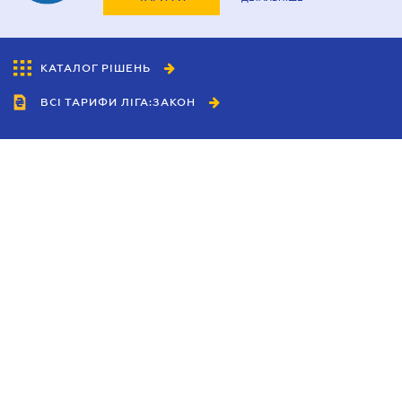
КАТАЛОГ РІШЕНЬ
ВСІ ТАРИФИ ЛІГА:ЗАКОН
Співробітництво
Агенти
Дилери
Політика конфіденційності
Умови використання сайту
Реклама
Блог
Новини компанії
Керівництва