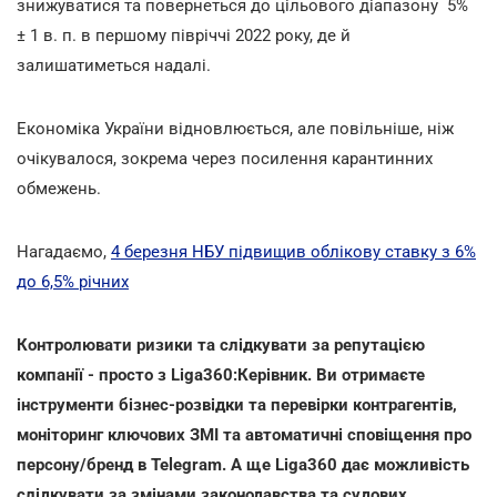
знижуватися та повернеться до цільового діапазону 5%
± 1 в. п. в першому півріччі 2022 року, де й
залишатиметься надалі.
Економіка України відновлюється, але повільніше, ніж
очікувалося, зокрема через посилення карантинних
обмежень.
Нагадаємо,
4 березня НБУ підвищив облікову ставку з 6%
до 6,5% річних
Контролювати ризики та слідкувати за репутацією
компанії - просто з Liga360:Керівник. Ви отримаєте
інструменти бізнес-розвідки та перевірки контрагентів,
моніторинг ключових ЗМІ та автоматичні сповіщення про
персону/бренд в Telegram. А ще Liga360 дає можливість
слідкувати за змінами законодавства та судових