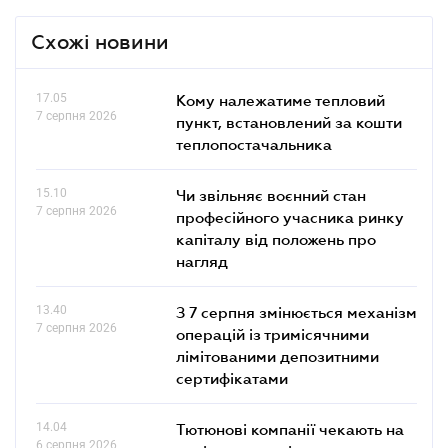
Схожі новини
17.05
Кому належатиме тепловий
7 серпня 2026
пункт, встановлений за кошти
теплопостачальника
15.10
Чи звільняє воєнний стан
7 серпня 2026
професійного учасника ринку
капіталу від положень про
нагляд
13.40
З 7 серпня змінюється механізм
7 серпня 2026
операцій із тримісячними
лімітованими депозитними
сертифікатами
14.04
Тютюнові компанії чекають на
6 серпня 2026