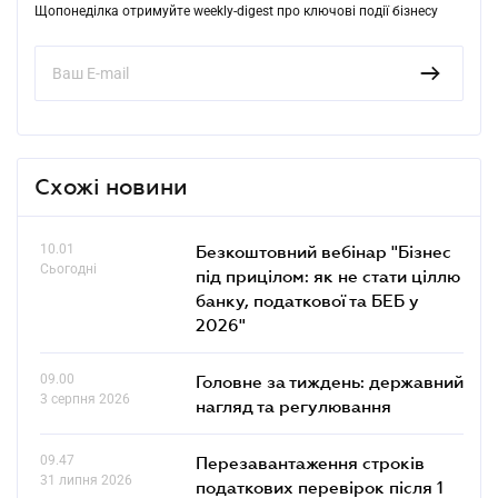
Щопонеділка отримуйте weekly-digest про ключові події бізнесу
Схожі новини
10.01
Безкоштовний вебінар "Бізнес
Сьогодні
під прицілом: як не стати ціллю
банку, податкової та БЕБ у
2026"
09.00
Головне за тиждень: державний
3 серпня 2026
нагляд та регулювання
09.47
Перезавантаження строків
31 липня 2026
податкових перевірок після 1