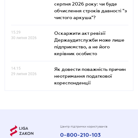
серпня 2026 року: чи буде
обчислення строків давності "з
чистого аркуша"?
15.29
Оскаржити акт ревізії
30 липня 2026
Держаудитслужби може лише
підприємство, а не його
керівник особисто
14.15
Як довести поважність причин
29 липня 2026
неотримання податкової
кореспонденції
Центр підтримки користувачів
0-800-210-103