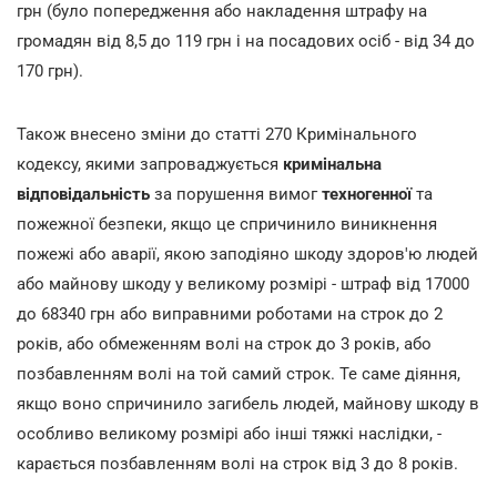
грн (було попередження або накладення штрафу на
громадян від 8,5 до 119 грн і на посадових осіб - від 34 до
170 грн).
Також внесено зміни до статті 270 Кримінального
кодексу, якими запроваджується
кримінальна
відповідальність
за порушення вимог
техногенної
та
пожежної безпеки, якщо це спричинило виникнення
пожежі або аварії, якою заподіяно шкоду здоров'ю людей
або майнову шкоду у великому розмірі - штраф від 17000
до 68340 грн або виправними роботами на строк до 2
років, або обмеженням волі на строк до 3 років, або
позбавленням волі на той самий строк. Те саме діяння,
якщо воно спричинило загибель людей, майнову шкоду в
особливо великому розмірі або інші тяжкі наслідки, -
карається позбавленням волі на строк від 3 до 8 років.