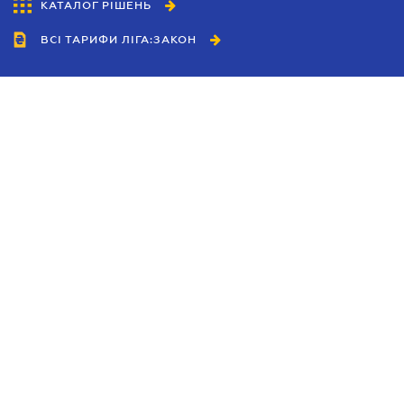
КАТАЛОГ РІШЕНЬ
ВСІ ТАРИФИ ЛІГА:ЗАКОН
Співробітництво
Агенти
Дилери
Політика конфіденційності
Умови використання сайту
Реклама
Блог
Новини компанії
Керівництва
Каталоги компаній
Теми в центрі уваги