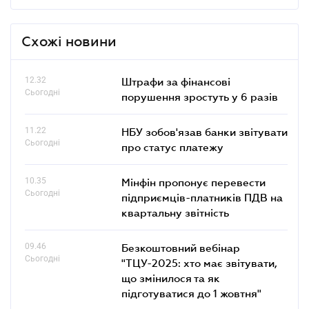
Схожі новини
12.32
Штрафи за фінансові
Сьогодні
порушення зростуть у 6 разів
11.22
НБУ зобов'язав банки звітувати
Сьогодні
про статус платежу
10.35
Мінфін пропонує перевести
Сьогодні
підприємців-платників ПДВ на
квартальну звітність
09.46
Безкоштовний вебінар
Сьогодні
"ТЦУ-2025: хто має звітувати,
що змінилося та як
підготуватися до 1 жовтня"