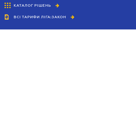
КАТАЛОГ РІШЕНЬ
ВСІ ТАРИФИ ЛІГА:ЗАКОН
Співробітництво
Агенти
Дилери
Політика конфіденційності
Умови використання сайту
Реклама
Блог
Новини компанії
Керівництва
Каталоги компаній
Теми в центрі уваги