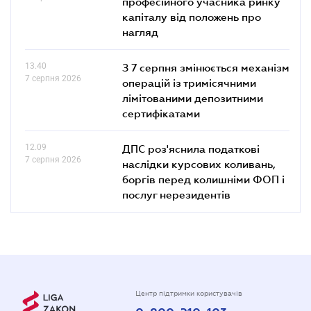
професійного учасника ринку
капіталу від положень про
нагляд
13.40
З 7 серпня змінюється механізм
7 серпня 2026
операцій із тримісячними
лімітованими депозитними
сертифікатами
12.09
ДПС роз'яснила податкові
7 серпня 2026
наслідки курсових коливань,
боргів перед колишніми ФОП і
послуг нерезидентів
Центр підтримки користувачів