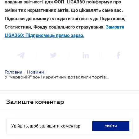
подання звітності для ФОП. LIGA360 поінформує про
зміни тих нормативних актів, що цікавлять саме вас.
Підказки допоможуть подати звітність до Податкової,
Статистики, Фонду соціального страхування.
Замовте
LIGA360: Підприємець прямо зараз.
Головна
/
Новини
/
У "червоній" зоні карантину дозволили торгівлю добривами
Залиште коментар
Увійдіть, щоб залишити коментар
увійти