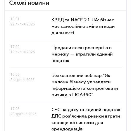
Схожі новини
10.01
КВЕД та NACE 2.1-UA: бізнес
22 липня 2026
має самостійно змінити коди
діяльності
17.09
Продали електроенергію в
13 липня 2026
мережу — втратили єдиний
податок
10.55
Безкоштовний вебінар "Як
3 червня 2026
малому бізнесу управляти
інформацією та контролювати
ризики в LIGA360"
17.03
СЕС на даху та єдиний податок:
29 травня 2026
ДПС роз’яснила ризики втрати
спрощеної системи для
орендодавців