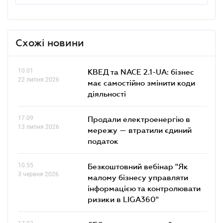
Схожі новини
10.01
КВЕД та NACE 2.1-UA: бізнес
22 липня 2026
має самостійно змінити коди
діяльності
17.09
Продали електроенергію в
13 липня 2026
мережу — втратили єдиний
податок
10.55
Безкоштовний вебінар "Як
3 червня 2026
малому бізнесу управляти
інформацією та контролювати
ризики в LIGA360"