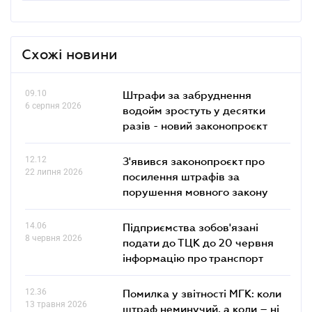
Схожі новини
09.10
Штрафи за забруднення
6 серпня 2026
водойм зростуть у десятки
разів - новий законопроєкт
12.12
З'явився законопроєкт про
22 липня 2026
посилення штрафів за
порушення мовного закону
14.06
Підприємства зобов'язані
8 червня 2026
подати до ТЦК до 20 червня
інформацію про транспорт
12.36
Помилка у звітності МГК: коли
13 травня 2026
штраф неминучий, а коли – ні