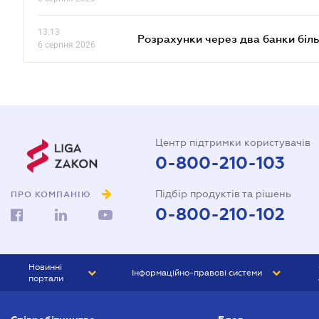
13.13
Розрахунки через два банки біль
6 серпня 2026
Центр підтримки користувачів
0-800-210-103
Підбір продуктів та рішень
ПРО КОМПАНІЮ
0-800-210-102
Новинні
Інформаційно-правові системи
портали
ЮРЛІГА
Право України