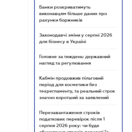
Банки розкриватимуть
виконавцям більше даних про
рахунки боржників
Законодавчі зміни у серпні 2026
для бізнесу в Україні
Головне за тиждень: державний
нагляд та регулювання
Кабмін продовжив пільговий
період для косметики без
техрегламенту, та реальний строк
значно коротший за заявлений
Перезавантаження строків
податкових перевірок після 1
серпня 2026 року: чи буде
обчислення строків давності "з