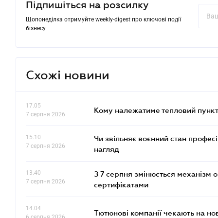
Підпишіться на розсилку
Щопонеділка отримуйте weekly-digest про ключові події
бізнесу
Схожі новини
17.05
Кому належатиме тепловий пункт
7 серпня 2026
15.10
Чи звільняє воєнний стан профес
7 серпня 2026
нагляд
13.40
З 7 серпня змінюється механізм 
7 серпня 2026
сертифікатами
14.04
Тютюнові компанії чекають на но
6 серпня 2026