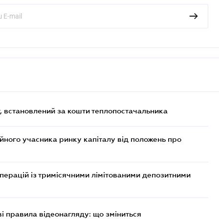
, встановлений за кошти теплопостачальника
ійного учасника ринку капіталу від положень про
операцій із тримісячними лімітованими депозитними
ві правила відеонагляду: що зміниться