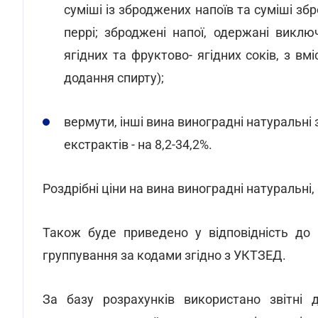
суміші із зброджених напоїв та суміші зб
перрі; зброджені напої, одержані виклю
ягідних та фруктово- ягідних соків, з вм
додання спирту);
вермути, інші вина виноградні натуральн
екстрактів - на 8,2-34,2%.
Роздрібні ціни на вина виноградні натуральні, 
Також буде приведено у відповідність до 
группування за кодами згідно з УКТЗЕД.
За базу розрахунків використано звітні д