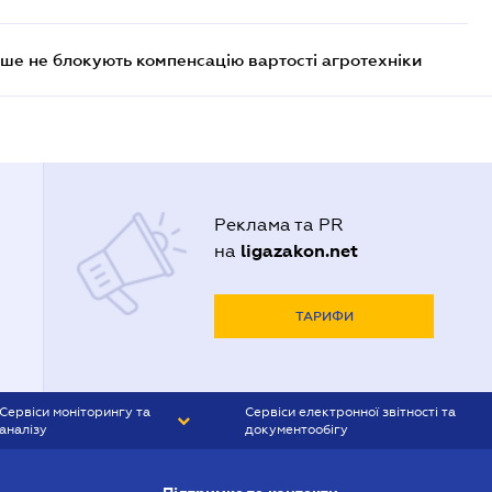
ше не блокують компенсацію вартості агротехніки
Реклама та PR
ligazakon.net
на
ТАРИФИ
Сервіси моніторингу та
Сервіси електронної звітності та
аналізу
документообігу
CONTR AGENT
Liga:REPORT