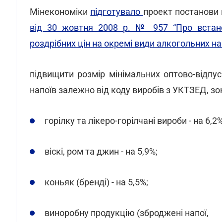
Мінекономіки
підготувало
проект постанови 
від 30 жовтня 2008 р. № 957 “Про встанов
роздрібних цін на окремі види алкогольних на
підвищити розмір мінімальних оптово-відпус
напоїв залежно від коду виробів з УКТЗЕД, зок
горілку та лікеро-горілчані вироби - на 6,2%
віскі, ром та джин - на 5,9%;
коньяк (бренді) - на 5,5%;
виноробну продукцію (зброджені напої,