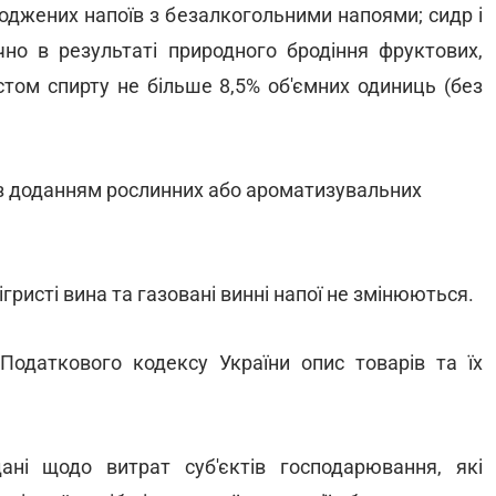
роджених напоїв з безалкогольними напоями; сидр і
чно в результаті природного бродіння фруктових,
істом спирту не більше 8,5% об'ємних одиниць (без
і з доданням рослинних або ароматизувальних
ігристі вина та газовані винні напої не змінюються.
Податкового кодексу України опис товарів та їх
ані щодо витрат суб'єктів господарювання, які