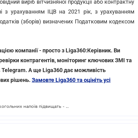
відний виріб вітчизняної продукції або контрактну
ні з урахуванням ІЦВ на 2021 рік, з урахуванням
 податків (зборів) визначених Податковим кодексом
цією компанії - просто з Liga360:Керівник. Ви
ревірки контрагентів, моніторинг ключових ЗМІ та
 Telegram. А ще Liga360 дає можливість
ових рішень.
Замовте Liga360 та оцініть усі
Мінімальні ціни на окремі види алкогольних напоїв підвищать - проект