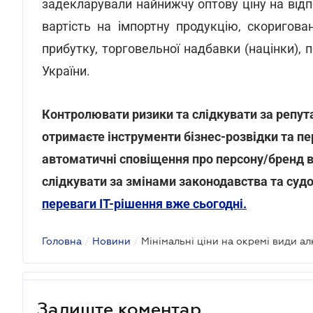
задекларували найнижчу оптову ціну на відпо
вартість на імпортну продукцію, скоригова
прибутку, торговельної надбавки (націнки),
України.
Контролювати ризики та слідкувати за репута
отримаєте інструменти бізнес-розвідки та пе
автоматичні сповіщення про персону/бренд в
слідкувати за змінами законодавства та суд
переваги ІТ-рішення вже сьогодні.
Головна
/
Новини
/
Залиште коментар