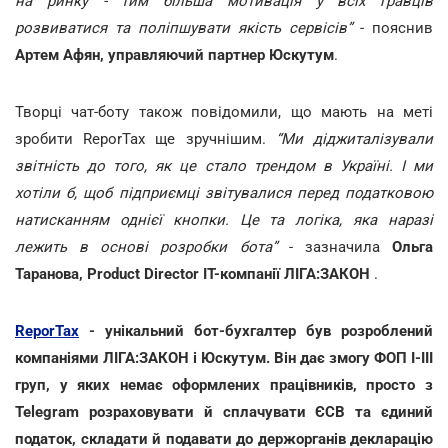
на ринку - тим більша мотивація у всіх гравців
розвиватися та поліпшувати якість сервісів”
- пояснив
Артем Афян, управляючий партнер Юскутум
.
Творці чат-боту також повідомили, що мають на меті
зробити ReporTax ще зручнішим.
“Ми діджиталізували
звітність до того, як це стало трендом в Україні. І ми
хотіли б, щоб підприємці звітувалися перед податковою
натисканням однієї кнопки. Це та логіка, яка наразі
лежить в основі розробки бота”
- зазначила
Ольга
Таранова, Product Director IT-компанії ЛІГА:ЗАКОН
.
ReporTax
- унікальний бот-бухгалтер був розроблений
компаніями ЛІГА:ЗАКОН і Юскутум. Він дає змогу ФОП І-ІІІ
груп, у яких немає оформлених працівників, просто з
Telegram розраховувати й сплачувати ЄСВ та єдиний
податок, складати й подавати до держорганів декларацію