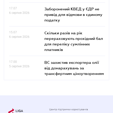
17.07
Заборонений КВЕД у ЄДР не
6 серпня 2026
привід для відмови в єдиному
податку
15.07
Скільки разів на рік
6 серпня 2026
перераховують прохідний бал
для переліку сумлінних
платників
17.00
ВС захистив експортера олії
5 серпня 2026
від донарахувань за
трансфертним ціноутворенням
Центр підтримки користувачів