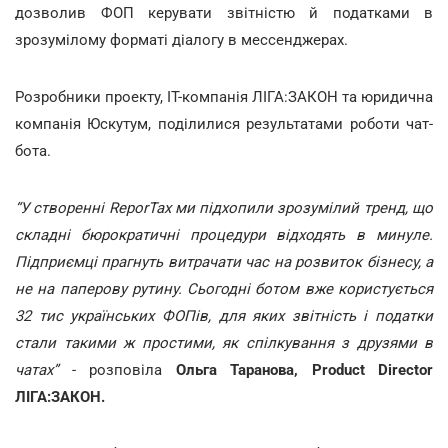
дозволив ФОП керувати звітністю й податками в
зрозумілому форматі діалогу в мессенджерах.
Розробники проекту, ІТ-компанія ЛІГА:ЗАКОН та юридична
компанія Юскутум, поділилися результатами роботи чат-
бота.
“У створенні ReporTax ми підхопили зрозумілий тренд, що
складні бюрократичні процедури відходять в минуле.
Підприємці прагнуть витрачати час на розвиток бізнесу, а
не на паперову рутину. Сьогодні ботом вже користується
32 тис українських ФОПів, для яких звітність і податки
стали такими ж простими, як спілкування з друзями в
чатах”
- розповіла
Ольга Таранова, Product Director
ЛІГА:ЗАКОН.