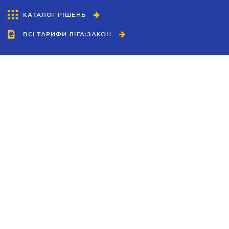
КАТАЛОГ РІШЕНЬ
ВСІ ТАРИФИ ЛІГА:ЗАКОН
Співробітництво
Агенти
Дилери
Політика конфіденційності
Умови використання сайту
Реклама
Блог
Новини компанії
Керівництва
Каталоги компаній
Теми в центрі уваги