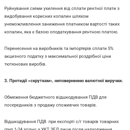
Руйнування схеми ухилення від сплати рентної плати з
видобування корисних копалин шляхом
унеможливлення заниження платником вартості таких
копалин, яка є базою оподаткування рентною платою.
Перенесення на виробників та імпортерів сплати 5%
акцизного податку з максимальної роздрібної ціни
тютюнових виробів.
3. Протидії «скруткам», неповерненню валютної виручки.
Обмеження бюджетного відшкодування ПДВ для
посередників з продажу споживчих товарів.
Відшкодування ПДВ при експорті с/г товарів товарних
груп 1-24 згідно з УКТ ЗЕД лише після надходження