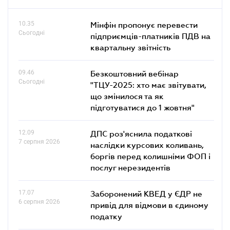
10.35
Мінфін пропонує перевести
Сьогодні
підприємців-платників ПДВ на
квартальну звітність
09.46
Безкоштовний вебінар
Сьогодні
"ТЦУ-2025: хто має звітувати,
що змінилося та як
підготуватися до 1 жовтня"
12.09
ДПС роз'яснила податкові
7 серпня 2026
наслідки курсових коливань,
боргів перед колишніми ФОП і
послуг нерезидентів
17.07
Заборонений КВЕД у ЄДР не
6 серпня 2026
привід для відмови в єдиному
податку