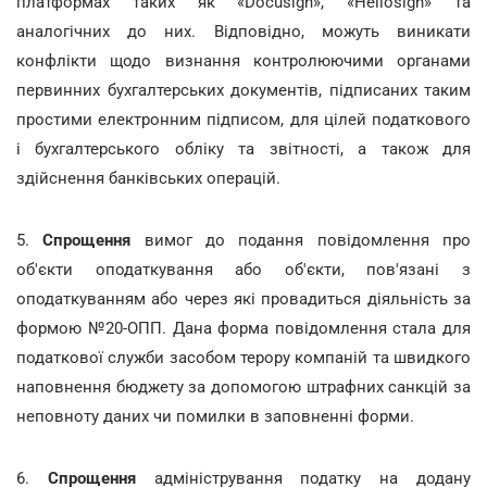
платформах таких як «Docusign», «Hellosign» та
аналогічних до них. Відповідно, можуть виникати
конфлікти щодо визнання контролюючими органами
первинних бухгалтерських документів, підписаних таким
простими електронним підписом, для цілей податкового
і бухгалтерського обліку та звітності, а також для
здійснення банківських операцій.
5.
Спрощення
вимог до подання повідомлення про
об'єкти оподаткування або об'єкти, пов'язані з
оподаткуванням або через які провадиться діяльність за
формою №20-ОПП. Дана форма повідомлення стала для
податкової служби засобом терору компаній та швидкого
наповнення бюджету за допомогою штрафних санкцій за
неповноту даних чи помилки в заповненні форми.
6.
Спрощення
адміністрування податку на додану