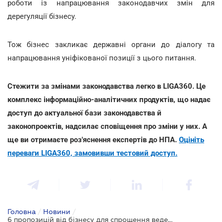
роботи із напрацювання законодавчих змін для
дерегуляції бізнесу.
Тож бізнес закликає державні органи до діалогу та
напрацювання уніфікованої позиції з цього питання.
Стежити за змінами законодавства легко в LIGA360. Це
комплекс інформаційно-аналітичних продуктів, що надає
доступ до актуальної бази законодавства й
законопроектів, надсилає сповіщення про зміни у них. А
ще ви отримаєте роз'яснення експертів до НПА.
Оцініть
переваги LIGA360, замовивши тестовий доступ.
Головна
/
Новини
/
6 пропозицій від бізнесу для спрощення ведення податкового обліку та звітності