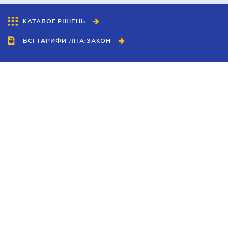
КАТАЛОГ РІШЕНЬ
ВСІ ТАРИФИ ЛІГА:ЗАКОН
Співробітництво
Агенти
Дилери
Політика конфіденційності
Умови використання сайту
Реклама
Блог
Новини компанії
Керівництва
Каталоги компаній
Теми в центрі уваги