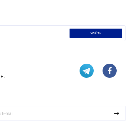
увійти
н.