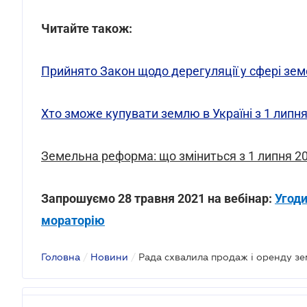
Читайте також:
Прийнято Закон щодо дерегуляції у сфері зем
Хто зможе купувати землю в Україні з 1 липн
Земельна реформа: що зміниться з 1 липня 2
Запрошуємо 28 травня 2021 на вебінар:
Угоди
мораторію
Головна
/
Новини
/
Рада схвалила продаж і оренду зе