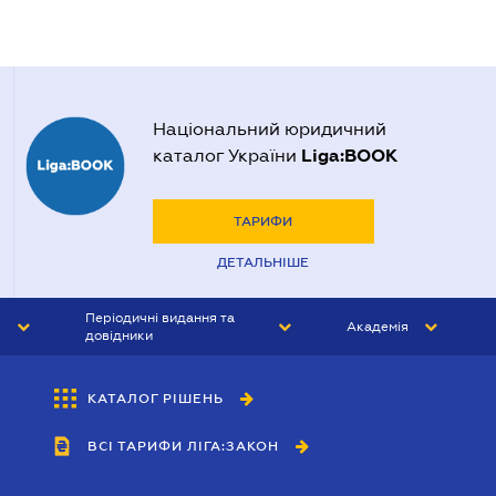
Національний юридичний
Liga:BOOK
каталог України
ТАРИФИ
ДЕТАЛЬНІШЕ
Періодичні видання та
Академія
довідники
ЮРИСТ&ЗАКОН
АКАДЕМІЯ ЛІГА:ЗАКОН
КАТАЛОГ РІШЕНЬ
БУХГАЛТЕР&ЗАКОН
ВСІ ТАРИФИ ЛІГА:ЗАКОН
ВІСНИК МСФЗ
ІНТЕРБУХ