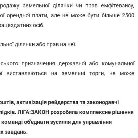
продажу земельної ділянки чи прав емфітевзису,
ної орендної плати, але не може бути більше 2500
рацездатних осіб.
ьної ділянки або прав на неї.
рського призначення державної або комунальної
кої виставляються на земельні торги, не може
штів, активізація рейдерства та законодавчі
лідків. ЛІГА:ЗАКОН розробила комплексне рішення
 команді об'єднати зусилля для управління
х завдань.