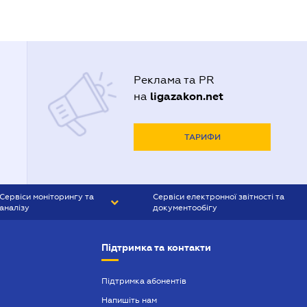
Реклама та PR
ligazakon.net
на
ТАРИФИ
Сервіси моніторингу та
Сервіси електронної звітності та
аналізу
документообігу
CONTR AGENT
Liga:REPORT
Підтримка та контакти
SMS-МАЯК
VERDICTUM
Підтримка абонентів
Напишіть нам
SEMANTRUM