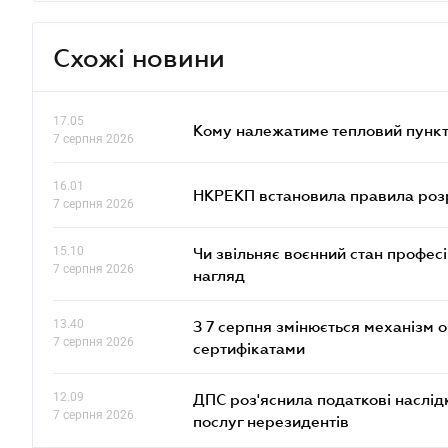
Схожі новини
17.05
Кому належатиме тепловий пункт
7 серпня 2026
16.01
НКРЕКП встановила правила розра
7 серпня 2026
15.10
Чи звільняє воєнний стан профес
7 серпня 2026
нагляд
13.40
З 7 серпня змінюється механізм 
7 серпня 2026
сертифікатами
12.09
ДПС роз'яснила податкові наслід
7 серпня 2026
послуг нерезидентів