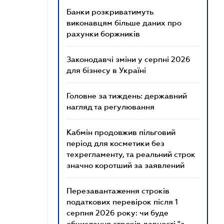
Банки розкриватимуть
виконавцям більше даних про
рахунки боржників
Законодавчі зміни у серпні 2026
для бізнесу в Україні
Головне за тиждень: державний
нагляд та регулювання
Кабмін продовжив пільговий
період для косметики без
техрегламенту, та реальний строк
значно коротший за заявлений
Перезавантаження строків
податкових перевірок після 1
серпня 2026 року: чи буде
обчислення строків давності "з