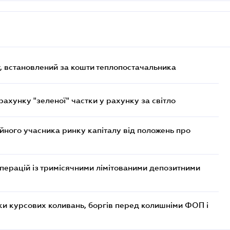
, встановлений за кошти теплопостачальника
хунку "зеленої" частки у рахунку за світло
ійного учасника ринку капіталу від положень про
операцій із тримісячними лімітованими депозитними
ки курсових коливань, боргів перед колишніми ФОП і