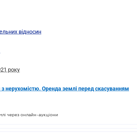
ельних відносин
я
021 року
 з нерухомістю. Оренда землі перед скасуванням
млі через онлайн-аукціони