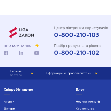
Центр підтримки користувачів
0-800-210-103
Підбір продуктів та рішень
ПРО КОМПАНІЮ
0-800-210-102
Новинні
Інформаційно-правові системи
портали
ЮРЛІГА
Право України
Співробітництво
Блог
БІЗНЕС
ГРАНД
БУХГАЛТЕР.ua
ПРАЙМ
Агенти
Новини компанії
Дилери
Керівництва
БУХГАЛТЕР ПРОФ