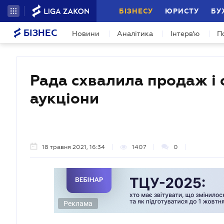
БІЗНЕСУ
ЮРИСТУ
БУ
БІЗНЕС
Новини
Аналітика
Інтерв'ю
П
Рада схвалила продаж і 
аукціони
18 травня 2021, 16:34
1407
0
Реклама