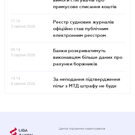
примусове списання коштів
11.10
Реєстр суднових журналів
5 серпня 2026
офіційно став публічним
електронним реєстром
09.14
Банки розкриватимуть
5 серпня 2026
виконавцям більше даних про
рахунки боржників
14.14
За неподання підтвердження
4 серпня 2026
пільг з МТД штрафу не буде
Центр підтримки користувачів