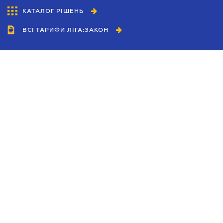
КАТАЛОГ РІШЕНЬ
ВСІ ТАРИФИ ЛІГА:ЗАКОН
Співробітництво
Агенти
Дилери
Політика конфіденційності
Умови використання сайту
Реклама
Блог
Новини компанії
Керівництва
Каталоги компаній
Теми в центрі уваги