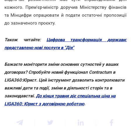
кожного. Прем'єр-міністр доручив Міністерству фінансів
та Мінцифри опрацювати й подати остаточні пропозиції
до зазначеного проєкту.
Також читайте:
Цифрова трансформація держави:
представлено нові послуги в "Дія"
Бажаєте моніторити зміни основних сутностей у ваших
договорах? Спробуйте новий функціонал Contractum в
LIGA360:Юрист. Цей інструмент дозволить контролювати
важливі дати та події, зміни в діяльності сторін та в
законодавстві.
До кінця травня діє спеціальна ціна на
LIGA360: Юрист з договірною роботою
.