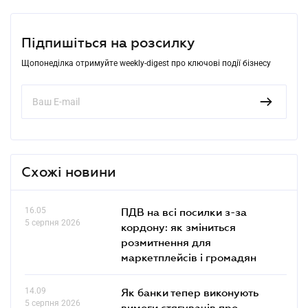
Підпишіться на розсилку
Щопонеділка отримуйте weekly-digest про ключові події бізнесу
Схожі новини
16.05
ПДВ на всі посилки з-за
5 серпня 2026
кордону: як зміниться
розмитнення для
маркетплейсів і громадян
14.09
Як банки тепер виконують
5 серпня 2026
вимоги стягувачів про