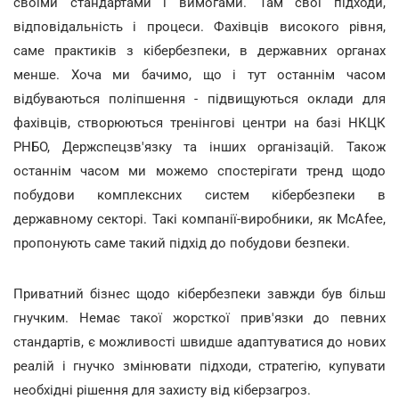
своїми стандартами і вимогами. Там свої підходи,
відповідальність і процеси. Фахівців високого рівня,
саме практиків з кібербезпеки, в державних органах
менше. Хоча ми бачимо, що і тут останнім часом
відбуваються поліпшення - підвищуються оклади для
фахівців, створюються тренінгові центри на базі НКЦК
РНБО, Держспецзв'язку та інших організацій. Також
останнім часом ми можемо спостерігати тренд щодо
побудови комплексних систем кібербезпеки в
державному секторі. Такі компанії-виробники, як McAfee,
пропонують саме такий підхід до побудови безпеки.
Приватний бізнес щодо кібербезпеки завжди був більш
гнучким. Немає такої жорсткої прив'язки до певних
стандартів, є можливості швидше адаптуватися до нових
реалій і гнучко змінювати підходи, стратегію, купувати
необхідні рішення для захисту від кіберзагроз.