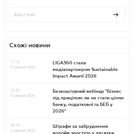
Схожі новини
11.15
LIGA360 стала
6 серпня 2026
медіапартнером Sustainable
Impact Award 2026
10.01
Безкоштовний вебінар "Бізнес
6 серпня 2026
під прицілом: як не стати ціллю
банку, податкової та БЕБ у
2026"
09.10
Штрафи за забруднення
6 серпня 2026
водойм зростуть у десятки