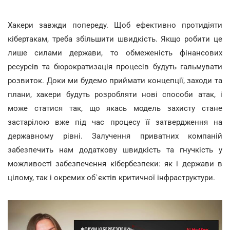
Хакери завжди попереду. Щоб ефективно протидіяти
кібертакам, треба збільшити швидкість. Якщо робити це
лише силами держави, то обмеженість фінансових
ресурсів та бюрократизація процесів будуть гальмувати
розвиток. Доки ми будемо приймати концепції, заходи та
плани, хакери будуть розробляти нові способи атак, і
може статися так, що якась модель захисту стане
застарілою вже під час процесу її затвердження на
державному рівні. Залучення приватних компаній
забезпечить нам додаткову швидкість та гнучкість у
можливості забезпечення кібербезпеки: як і держави в
цілому, так і окремих об`єктів критичної інфраструктури.