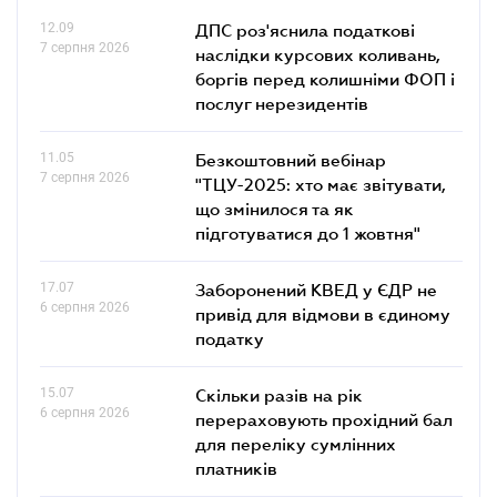
12.09
ДПС роз'яснила податкові
7 серпня 2026
наслідки курсових коливань,
боргів перед колишніми ФОП і
послуг нерезидентів
11.05
Безкоштовний вебінар
7 серпня 2026
"ТЦУ-2025: хто має звітувати,
що змінилося та як
підготуватися до 1 жовтня"
17.07
Заборонений КВЕД у ЄДР не
6 серпня 2026
привід для відмови в єдиному
податку
15.07
Скільки разів на рік
6 серпня 2026
перераховують прохідний бал
для переліку сумлінних
платників