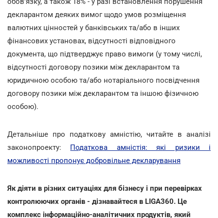
обов'язку, а також 18% - у разі встановлення порушення
декларантом деяких вимог щодо умов розміщення
валютних цінностей у банківських та/або в інших
фінансових установах, відсутності відповідного
документа, що підтверджує право вимоги (у тому числі,
відсутності договору позики між декларантом та
юридичною особою та/або нотаріального посвідчення
договору позики між декларантом та іншою фізичною
особою).
Детальніше про податкову амністію, читайте в аналізі
законопроекту:
Податкова амністія: які ризики і
можливості пропонує добровільне декларування
Як діяти в різних ситуаціях для бізнесу і при перевірках
контролюючих органів - дізнавайтеся в LIGA360. Це
комплекс інформаційно-аналітичних продуктів, який