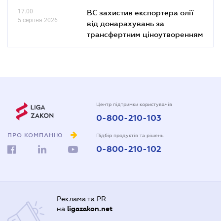
17.00
ВС захистив експортера олії
5 серпня 2026
від донарахувань за
трансфертним ціноутворенням
Центр підтримки користувачів
0-800-210-103
ПРО КОМПАНІЮ
Підбір продуктів та рішень
0-800-210-102
Реклама та PR
на
ligazakon.net