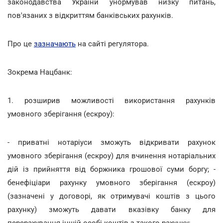
законодавства України унормував низку питань,
пов'язаних з відкриттям банківських рахунків.
Про це
зазначають
на сайті регулятора.
Зокрема Нацбанк:
1. розширив можливості використання рахунків
умовного зберігання (ескроу):
- приватні нотаріуси зможуть відкривати рахунок
умовного зберігання (ескроу) для вчинення нотаріальних
дій із прийняття від боржника грошової суми боргу; -
бенефіціари рахунку умовного зберігання (ескроу)
(зазначені у договорі, як отримувачі коштів з цього
рахунку) зможуть давати вказівку банку для
перерахування іншій особі коштів з такого рахунку;