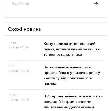
Схожі новини
17.05
Кому належатиме тепловий
7 серпня 2026
пункт, встановлений за кошти
теплопостачальника
15.10
Чи звільняє воєнний стан
7 серпня 2026
професійного учасника ринку
капіталу від положень про
нагляд
13.40
З 7 серпня змінюється механізм
7 серпня 2026
операцій із тримісячними
лімітованими депозитними