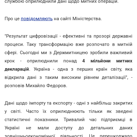
службою оприлюднили дані щодо митних операцій.
Про це
повідомляють
на сайті Міністерства.
"Результат цифровізації - ефективні та прозорі державні
процеси. Таку трансформацію вже розпочато в митній
сфері. Сьогодні ми з Держмитницею зробили важливий
крок - оприлюднили понад
4 мільйони митних
декларацій
. Україна - одна з перших країн світу, яка
відкрила дані з таким високим рівнем деталізації", -
розповів Михайло Федоров.
Дані щодо імпорту та експорту - одні з найбільш закритих
у світі. Часто їх оприлюднюють тільки як зведені
статистичні показники. Тривалий час підприємці в
Україні не мали доступу до детальних даних
зовнішньоекономічної діяльності. Це перешкоджало