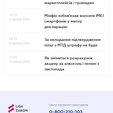
маркетплейсів і громадян
12.12
Мінфін зобов'язав вносити IMEI
5 серпня 2026
смартфонів у митну
декларацію
14.14
За неподання підтвердження
4 серпня 2026
пільг з МТД штрафу не буде
12.35
Як зміниться розрахунок
29 липня 2026
акцизу за алкоголь і тютюн з
листопада
Центр підтримки користувачів
0-800-210-103