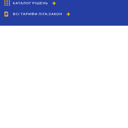
КАТАЛОГ РІШЕНЬ
ВСІ ТАРИФИ ЛІГА:ЗАКОН
Співробітництво
Агенти
Дилери
Політика конфіденційності
Умови використання сайту
Реклама
Блог
Новини компанії
Керівництва
Каталоги компаній
Теми в центрі уваги