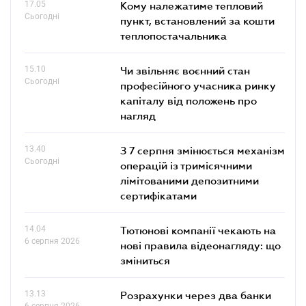
17.05
Кому належатиме тепловий
Сьогодні
пункт, встановлений за кошти
теплопостачальника
15.10
Чи звільняє воєнний стан
Сьогодні
професійного учасника ринку
капіталу від положень про
нагляд
13.40
З 7 серпня змінюється механізм
Сьогодні
операцій із тримісячними
лімітованими депозитними
сертифікатами
14.04
Тютюнові компанії чекають на
6 серпня 2026
нові правила відеонагляду: що
зміниться
13.13
Розрахунки через два банки
6 серпня 2026