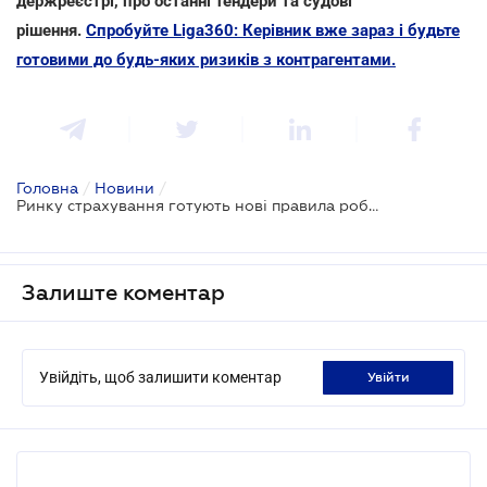
держреєстрі, про останні тендери та судові
рішення.
Спробуйте Liga360: Керівник вже зараз і будьте
готовими до будь-яких ризиків з контрагентами.
Головна
/
Новини
/
Ринку страхування готують нові правила роботи
Залиште коментар
Увійдіть, щоб залишити коментар
увійти