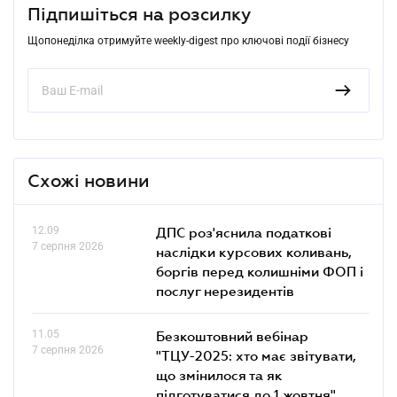
Підпишіться на розсилку
Щопонеділка отримуйте weekly-digest про ключові події бізнесу
Схожі новини
12.09
ДПС роз'яснила податкові
7 серпня 2026
наслідки курсових коливань,
боргів перед колишніми ФОП і
послуг нерезидентів
11.05
Безкоштовний вебінар
7 серпня 2026
"ТЦУ-2025: хто має звітувати,
що змінилося та як
підготуватися до 1 жовтня"