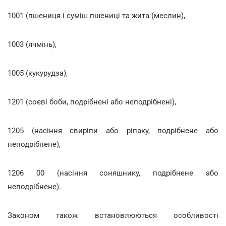
1001 (пшениця і суміш пшениці та жита (меслин),
1003 (ячмінь),
1005 (кукурудза),
1201 (соєві боби, подрiбненi або неподрiбненi),
1205 (насіння свиріпи або ріпаку, подрiбнене або
неподрiбнене),
1206 00 (насіння соняшнику, подрiбнене або
неподрiбнене).
Законом також встановлюються особливості