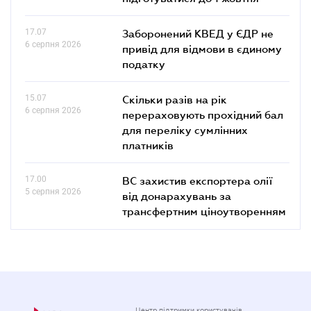
17.07
Заборонений КВЕД у ЄДР не
6 серпня 2026
привід для відмови в єдиному
податку
15.07
Скільки разів на рік
6 серпня 2026
перераховують прохідний бал
для переліку сумлінних
платників
17.00
ВС захистив експортера олії
5 серпня 2026
від донарахувань за
трансфертним ціноутворенням
Центр підтримки користувачів