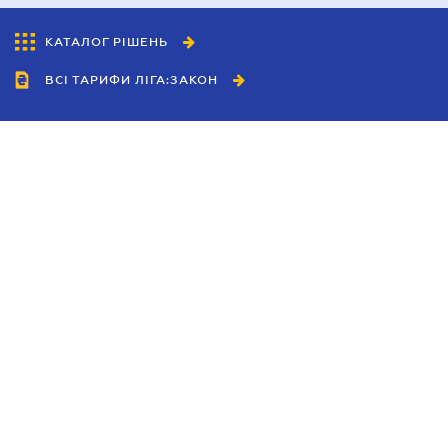
КАТАЛОГ РІШЕНЬ
ВСІ ТАРИФИ ЛІГА:ЗАКОН
Співробітництво
Агенти
Дилери
Політика конфіденційності
Умови використання сайту
Реклама
Блог
Новини компанії
Керівництва
Каталоги компаній
Теми в центрі уваги