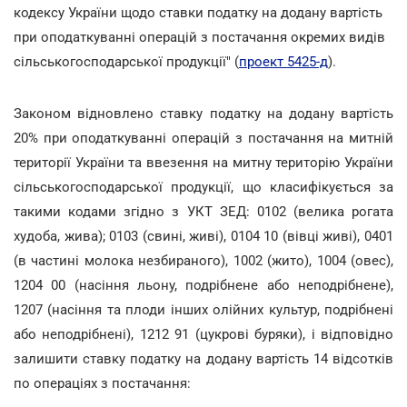
кодексу України щодо ставки податку на додану вартість
при оподаткуванні операцій з постачання окремих видів
сільськогосподарської продукції" (
проект 5425-д
).
Законом відновлено ставку податку на додану вартість
20% при оподаткуванні операцій з постачання на митній
території України та ввезення на митну територію України
сільськогосподарської продукції, що класифікується за
такими кодами згідно з УКТ ЗЕД: 0102 (велика рогата
худоба, жива); 0103 (свині, живі), 0104 10 (вівці живі), 0401
(в частині молока незбираного), 1002 (жито), 1004 (овес),
1204 00 (насіння льону, подрiбнене або неподрiбнене),
1207 (насіння та плоди інших олійних культур, подрiбненi
або неподрiбненi), 1212 91 (цукрові буряки), і відповідно
залишити ставку податку на додану вартість 14 відсотків
по операціях з постачання: