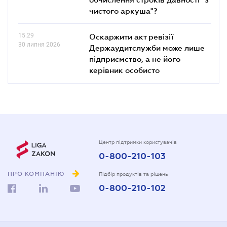
чистого аркуша"?
15.29
Оскаржити акт ревізії
30 липня 2026
Держаудитслужби може лише
підприємство, а не його
керівник особисто
Центр підтримки користувачів
0-800-210-103
ПРО КОМПАНІЮ
Підбір продуктів та рішень
0-800-210-102