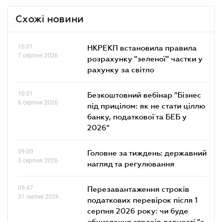
Схожі новини
16.01
НКРЕКП встановила правила
7 серпня 2026
розрахунку "зеленої" частки у
рахунку за світло
10.01
Безкоштовний вебінар "Бізнес
6 серпня 2026
під прицілом: як не стати ціллю
банку, податкової та БЕБ у
2026"
09.00
Головне за тиждень: державний
3 серпня 2026
нагляд та регулювання
09.47
Перезавантаження строків
31 липня 2026
податкових перевірок після 1
серпня 2026 року: чи буде
обчислення строків давності "з