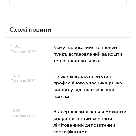
Схожі новини
17.05
Кому належатиме тепловий
7 серпня 2026
пункт, встановлений за кошти
теплопостачальника
15.10
Чи звільняє воєнний стан
7 серпня 2026
професійного учасника ринку
капіталу від положень про
нагляд
13.40
З 7 серпня змінюється механізм
7 серпня 2026
операцій із тримісячними
лімітованими депозитними
сертифікатами