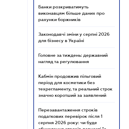
Банки розкриватимуть
виконавцям більше даних про
рахунки боржників
Законодавчі зміни у серпні 2026
для бізнесу в Україні
Головне за тиждень: державний
нагляд та регулювання
Кабмін продовжив пільговий
період для косметики без
техрегламенту, та реальний строк
значно коротший за заявлений
Перезавантаження строків
податкових перевірок після 1
серпня 2026 року: чи буде
обчислення строків давності "з