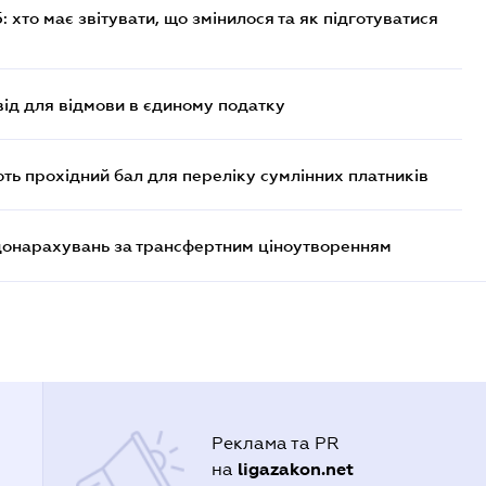
хто має звітувати, що змінилося та як підготуватися
ід для відмови в єдиному податку
ють прохідний бал для переліку сумлінних платників
 донарахувань за трансфертним ціноутворенням
Реклама та PR
ligazakon.net
на