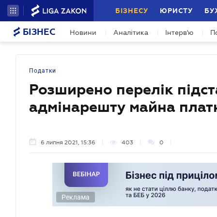
БІЗНЕСУ
ЮРИСТУ
БУ
БІЗНЕС
Новини
Аналітика
Інтерв'ю
П
Податки
Розширено перелік підс
адмінарешту майна плат
6 липня 2021, 15:36
403
0
Реклама