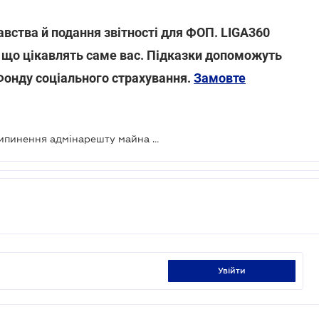
авства й подання звітності для ФОП. LIGA360
, що цікавлять саме вас. Підказки допоможуть
 Фонду соціального страхування.
Замовте
Розширено перелік підстав для припинення адмінарешту майна платника податків
увійти