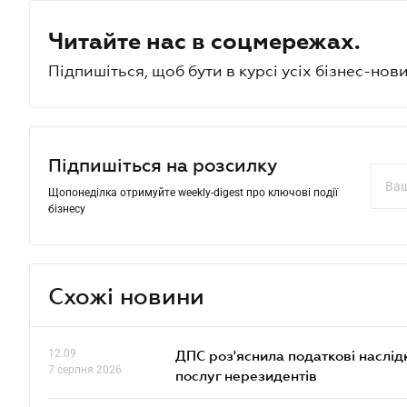
Читайте нас в соцмережах.
Підпишіться, щоб бути в курсі усіх бізнес-нови
Підпишіться на розсилку
Щопонеділка отримуйте weekly-digest про ключові події
бізнесу
Схожі новини
12.09
ДПС роз'яснила податкові наслід
7 серпня 2026
послуг нерезидентів