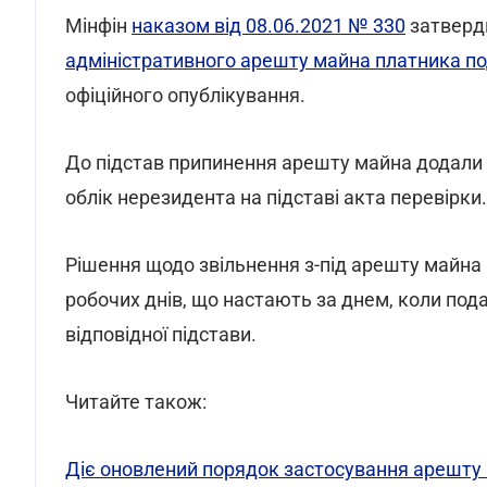
Мінфін
наказом від 08.06.2021 № 330
затверд
адміністративного арешту майна платника по
офіційного опублікування.
До підстав припинення арешту майна додали 
облік нерезидента на підставі акта перевірки.
Рішення щодо звільнення з-під арешту майн
робочих днів, що настають за днем, коли под
відповідної підстави.
Читайте також:
Діє оновлений порядок застосування арешту 