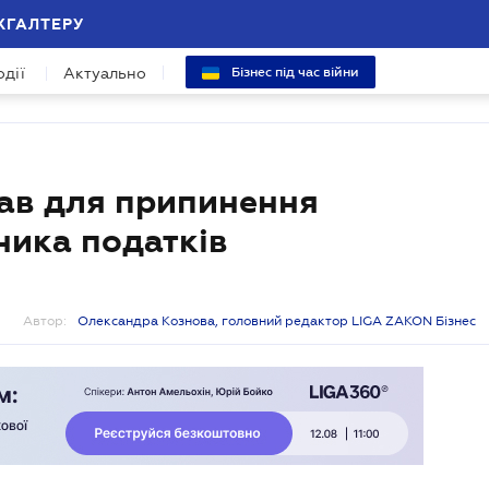
ХГАЛТЕРУ
одії
Актуально
Бізнес під час війни
тав для припинення
ника податків
Автор:
Олександра Кознова, головний редактор LIGA ZAKON Бізнес