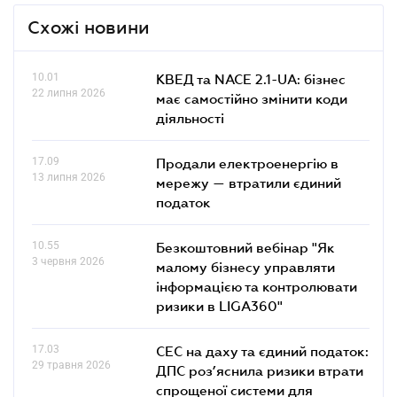
Схожі новини
10.01
КВЕД та NACE 2.1-UA: бізнес
22 липня 2026
має самостійно змінити коди
діяльності
17.09
Продали електроенергію в
13 липня 2026
мережу — втратили єдиний
податок
10.55
Безкоштовний вебінар "Як
3 червня 2026
малому бізнесу управляти
інформацією та контролювати
ризики в LIGA360"
17.03
СЕС на даху та єдиний податок:
29 травня 2026
ДПС роз’яснила ризики втрати
спрощеної системи для