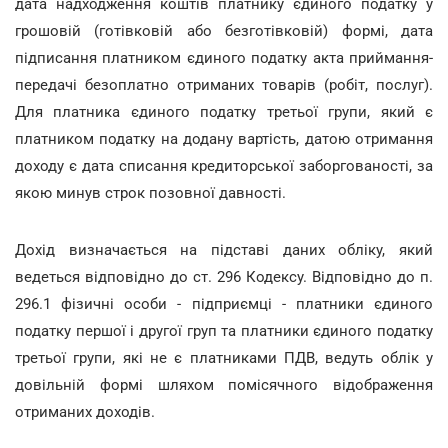
дата надходження коштів платнику єдиного податку у
грошовій (готівковій або безготівковій) формі, дата
підписання платником єдиного податку акта приймання-
передачі безоплатно отриманих товарів (робіт, послуг).
Для платника єдиного податку третьої групи, який є
платником податку на додану вартість, датою отримання
доходу є дата списання кредиторської заборгованості, за
якою минув строк позовної давності.
Дохід визначається на підставі даних обліку, який
ведеться відповідно до ст. 296 Кодексу. Відповідно до п.
296.1 фізичні особи - підприємці - платники єдиного
податку першої і другої груп та платники єдиного податку
третьої групи, які не є платниками ПДВ, ведуть облік у
довільній формі шляхом помісячного відображення
отриманих доходів.