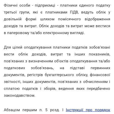
Фізичні особи - підприємці - платники єдиного податку
третьої групи, які є платниками ПДВ, ведуть облік у
довільній формі шляхом помісячного відображення
доходів та витрат. Облік доходів та витрат може вестися
в паперовому та/або електронному вигляді.
Для цілей оподаткування платники податків зобов'язані
вести облік доходів, витрат та інших показників,
пов'язаних з визначенням об'єктів оподаткування та/або
податкових зобов'язань, на підставі первинних
документів, регістрів бухгалтерського обліку, фінансової
звітності, інших документів, пов'язаних з обчисленням і
сплатою податків і зборів, ведення яких передбачено
законодавством.
Абзацом першим п. 5 розд. І
Інструкції про порядок