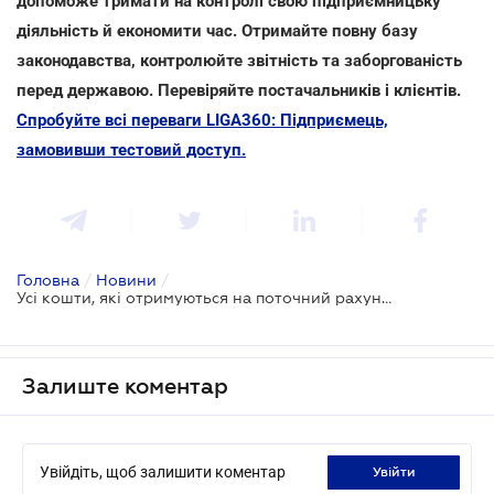
допоможе тримати на контролі свою підприємницьку
діяльність й економити час. Отримайте повну базу
законодавства, контролюйте звітність та заборгованість
перед державою. Перевіряйте постачальників і клієнтів.
Спробуйте всі переваги LIGA360: Підприємець,
замовивши тестовий доступ.
Головна
/
Новини
/
Усі кошти, які отримуються на поточний рахунок, включаються до доходу ФОП–єдинника - ДПС
Залиште коментар
Увійдіть, щоб залишити коментар
увійти