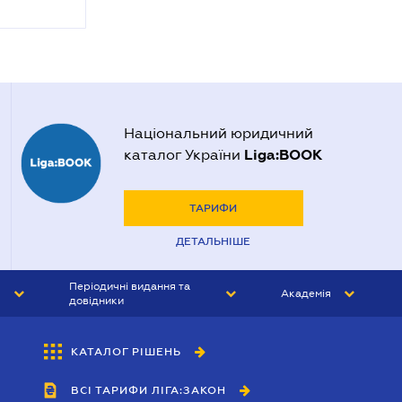
Національний юридичний
Liga:BOOK
каталог України
ТАРИФИ
ДЕТАЛЬНІШЕ
Періодичні видання та
Академія
довідники
ЮРИСТ&ЗАКОН
АКАДЕМІЯ ЛІГА:ЗАКОН
КАТАЛОГ РІШЕНЬ
БУХГАЛТЕР&ЗАКОН
ВСІ ТАРИФИ ЛІГА:ЗАКОН
ВІСНИК МСФЗ