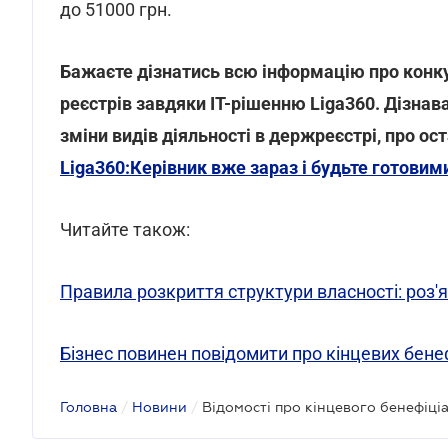
до 51000 грн.
Бажаєте дізнатись всю інформацію про конкур
реєстрів завдяки IT-рішенню Liga360. Дізнава
зміни видів діяльності в держреєстрі, про ос
Liga360:Керівник вже зараз і будьте готовим
Читайте також:
Правила розкриття структури власності: роз'
Бізнес повинен повідомити про кінцевих бен
Головна
/
Новини
/