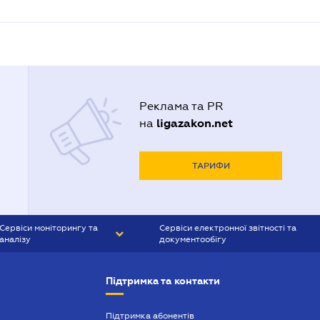
Реклама та PR
ligazakon.net
на
ТАРИФИ
Сервіси моніторингу та
Сервіси електронної звітності та
аналізу
документообігу
CONTR AGENT
Liga:REPORT
Підтримка та контакти
SMS-МАЯК
VERDICTUM
Підтримка абонентів