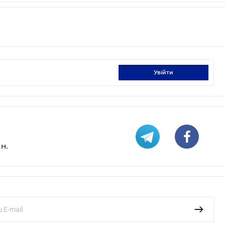
увійти
н.