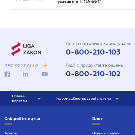
ризики в LIGA360"
Центр підтримки користувачів
0-800-210-103
Підбір продуктів та рішень
ПРО КОМПАНІЮ
0-800-210-102
Новинні
Інформаційно-правові системи
портали
ЮРЛІГА
Право України
Співробітництво
Блог
БІЗНЕС
ГРАНД
БУХГАЛТЕР.ua
ПРАЙМ
Агенти
Новини компанії