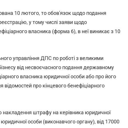
вана 10 лютого, то обов'язок щодо подання
 реєстрацію, у тому числі заяви щодо
іціарного власника (форма 6), в неї виникає з 10
ьного управління ДПС по роботі з великими
 бізнесу від несвоєчасного подання державному
ціарного власника юридичної особи або про його
ня відомостей про кінцевого бенефіціарного
ю накладення штрафу на керівника юридичної
і юридичної особи (виконавчого органу), від 17000