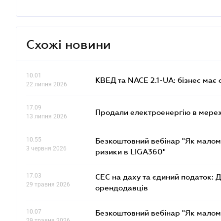
Схожі новини
10.01
КВЕД та NACE 2.1-UA: бізнес має 
22 липня 2026
17.09
Продали електроенергію в мере
13 липня 2026
10.55
Безкоштовний вебінар "Як малом
3 червня 2026
ризики в LIGA360"
17.03
СЕС на даху та єдиний податок: 
29 травня 2026
орендодавців
10.07
Безкоштовний вебінар "Як малом
29 травня 2026