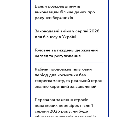
Банки розкриватимуть
виконавцям більше даних про
рахунки боржників
Законодавчі зміни у серпні 2026
для бізнесу в Україні
Головне за тиждень: державний
нагляд та регулювання
Кабмін продовжив пільговий
період для косметики без
техрегламенту, та реальний строк
значно коротший за заявлений
Перезавантаження строків
податкових перевірок після 1
серпня 2026 року: чи буде
обчислення строків давності "з