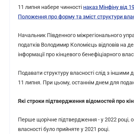
11 липня набере чинності
наказ Мінфіну від 
Положення про форму та зміст структури влас
Начальник Південного міжрегіонального упра
податків Володимир Коломієць відповів на де
інформації про кінцевого бенефіціарного вла
Подавати структуру власності слід з іншими 
11 липня. При цьому, останнім днем для пода
Які строки підтвердження відомостей про кі
Перше щорічне підтвердження - у 2022 році, 
власності було прийняте у 2021 році.