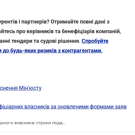
ентів і партнерів? Отримайте повні дані з
йтесь про керівників та бенефіціарів компаній,
танні тендери та судові рішення.
Спробуйте
и до будь-яких ризиків з контрагентами.
яснення Мін'юсту
ефіціарних власників за оновленими формами заяв
Відомості про кінцевого бенефіціарного власника: строки подання та штрафи