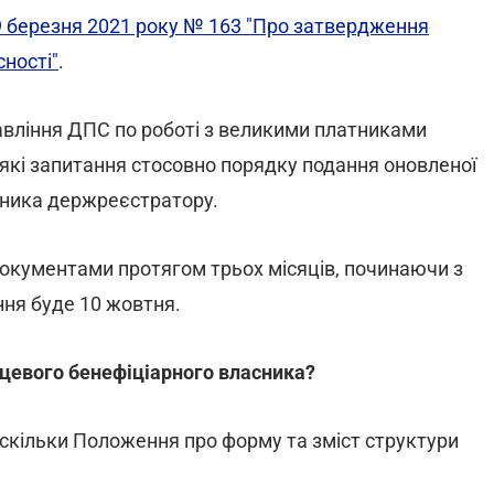
19 березня 2021 року № 163 "Про затвердження
ності"
.
вління ДПС по роботі з великими платниками
які запитання стосовно порядку подання оновленої
сника держреєстратору.
документами протягом трьох місяців, починаючи з
ння буде 10 жовтня.
нцевого бенефіціарного власника?
оскільки Положення про форму та зміст структури