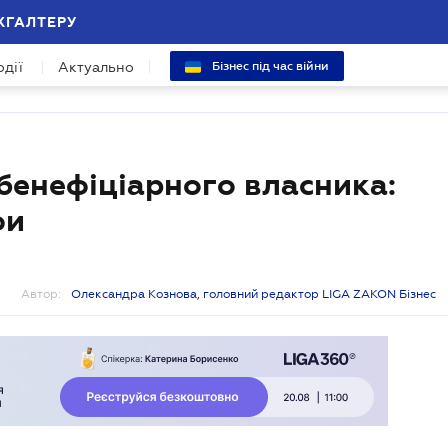
ХГАЛТЕРУ
одії
Актуально
Бізнес під час війни
 бенефіціарного власника:
фи
Автор:
Олександра Кознова, головний редактор LIGA ZAKON Бізнес