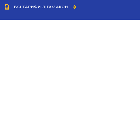
ВСІ ТАРИФИ ЛІГА:ЗАКОН
Співробітництво
Агенти
Дилери
Політика конфіденційності
Умови використання сайту
Реклама
Блог
Новини компанії
Керівництва
Каталоги компаній
Теми в центрі уваги
Підтримка та контакти