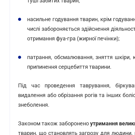
туші забитих тварин;
насильне годування тварин, крім годуван
числі забороняється здійснення діяльнос
отримання фуа-гра (жирної печінки);
патрання, обсмалювання, зняття шкіри, 
припинення серцебиття тварини.
Під час проведення таврування, біркуванн
видалення або обрізання рогів та інших бол
знеболення.
Законом також заборонено
утримання велик
тварин, що становлять загрозу для людини, 