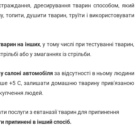
страждання, дресирування тварин способом, який
у, топити, душити тварин, труїти і використовувати
варин на інших
, у тому числі при тестуванні тварин,
рільбі або у змаганнях із стрільби.
у салоні автомобіля
за відсутності в ньому людини
енше +5 С, залишати домашню тварину прив'язаною
скупчення людей.
и послуги з евтаназії тварин для припинення
и припинені в інший спосіб.