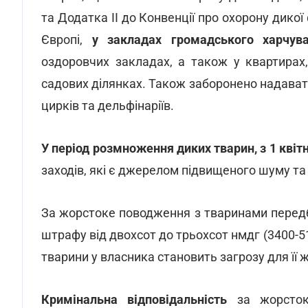
та Додатка ІІ до Конвенції про охорону дико
Європі,
у закладах громадського харчуван
оздоровчих закладах, а також у квартирах
садових ділянках. Також заборонено надават
цирків та дельфінаріїв.
У період розмноження диких тварин, з 1 квіт
заходів, які є джерелом підвищеного шуму та 
За жорстоке поводження з тваринами пере
штрафу від двохсот до трьохсот нмдг (3400-5
тварини у власника становить загрозу для її 
Кримінальна відповідальність
за жорсток