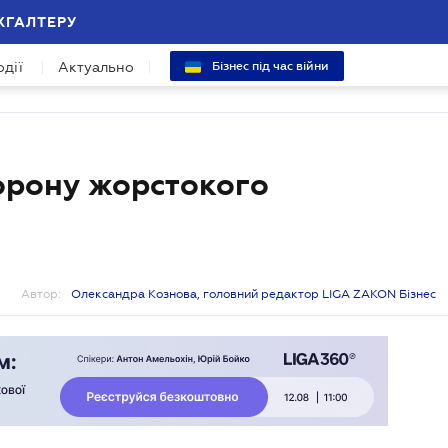
ХГАЛТЕРУ
одії
Актуально
Бізнес під час війни
орону жорстокого
и
Автор:
Олександра Кознова, головний редактор LIGA ZAKON Бізнес