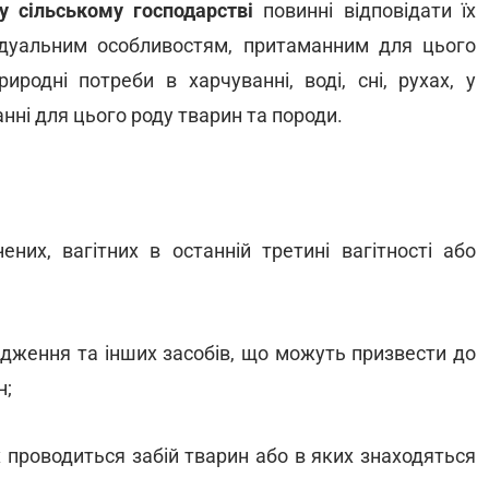
у сільському господарстві
повинні відповідати їх
відуальним особливостям, притаманним для цього
иродні потреби в харчуванні, воді, сні, рухах, у
анні для цього роду тварин та породи.
них, вагітних в останній третині вагітності або
ядження та інших засобів, що можуть призвести до
н;
 проводиться забій тварин або в яких знаходяться