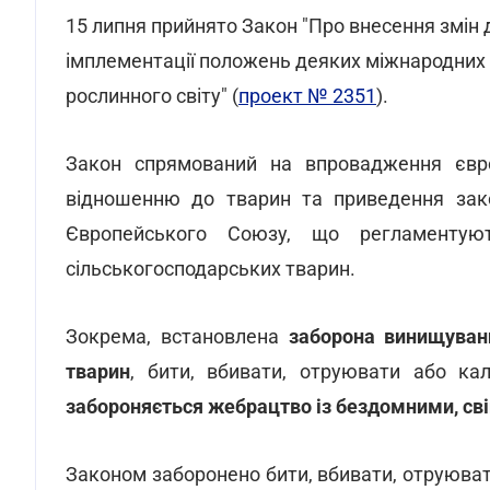
15 липня прийнято Закон "Про внесення змін 
імплементації положень деяких міжнародних у
рослинного світу" (
проект № 2351
).
Закон спрямований на впровадження євро
відношенню до тварин та приведення зако
Європейського Союзу, що регламентую
сільськогосподарських тварин.
Зокрема, встановлена
заборона винищуванн
тварин
, бити, вбивати, отруювати або ка
забороняється жебрацтво із бездомними, св
Законом заборонено бити, вбивати, отруюват