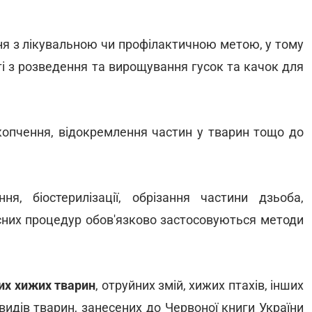
ня з лікувальною чи профілактичною метою, у тому
ті з розведення та вирощування гусок та качок для
копчення, відокремлення частин у тварин тощо до
я, біостерилізації, обрізання частини дзьоба,
існих процедур обов'язково застосовуються методи
их хижих тварин
, отруйних змій, хижих птахів, інших
видів тварин, занесених до Червоної книги України