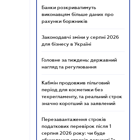
Банки розкриватимуть
виконавцям більше даних про
рахунки боржників
Законодавчі зміни у серпні 2026
для бізнесу в Україні
Головне за тиждень: державний
нагляд та регулювання
Кабмін продовжив пільговий
період для косметики без
техрегламенту, та реальний строк
значно коротший за заявлений
Перезавантаження строків
податкових перевірок після 1
серпня 2026 року: чи буде
обчислення строків давності "з