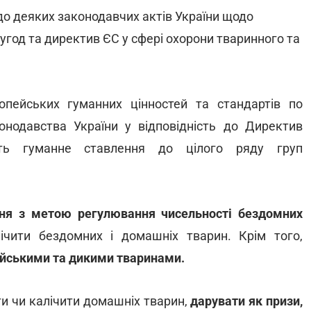
до деяких законодавчих актів України щодо
год та директив ЄС у сфері охорони тваринного та
пейських гуманних цінностей та стандартів по
нодавства України у відповідність до Директив
ть гуманне ставлення до цілого ряду груп
я з метою регулювання чисельності бездомних
лічити бездомних і домашніх тварин. Крім того,
ійськими та дикими тваринами.
и чи калічити домашніх тварин,
дарувати як призи,