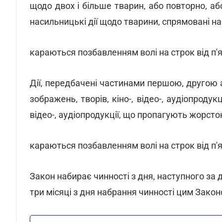
щодо двох і більше тварин, або повторно, аб
насильницькі дії щодо тварини, спрямовані на
караються позбавленням волі на строк від п'я
Дії, передбачені частинами першою, другою а
зображень, творів, кіно-, відео-, аудіопродук
відео-, аудіопродукції, що пропагують жорсто
караються позбавленням волі на строк від п'я
Закон набирає чинності з дня, наступного за 
три місяці з дня набрання чинності цим Закон