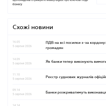
Щопонеділка отримуйте weekly-digest про ключові події
бізнесу
Схожі новини
16.05
ПДВ на всі посилки з-за кордону:
5 серпня 2026
громадян
14.09
Як банки тепер виконують вимоги
5 серпня 2026
11.10
Реєстр суднових журналів офіці
5 серпня 2026
09.14
Банки розкриватимуть виконавця
5 серпня 2026
14.14