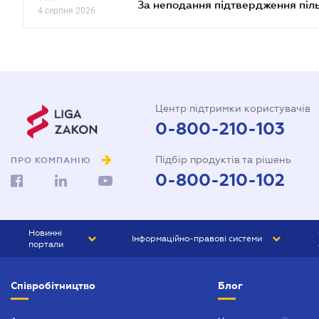
За неподання підтвердження піл
4 серпня 2026
Центр підтримки користувачів
0-800-210-103
Підбір продуктів та рішень
ПРО КОМПАНІЮ
0-800-210-102
Новинні
Інформаційно-правові системи
портали
ЮРЛІГА
Право України
Співробітництво
Блог
БІЗНЕС
ГРАНД
БУХГАЛТЕР.ua
ПРАЙМ