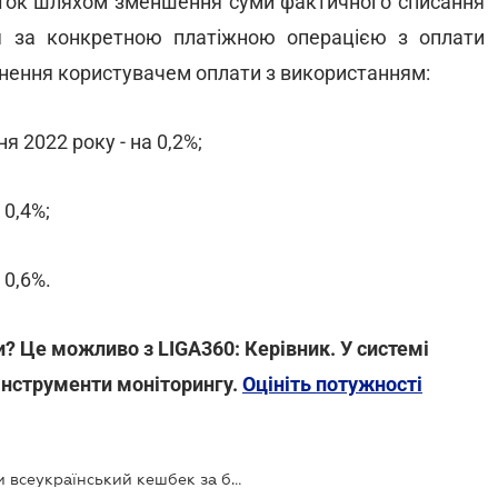
рток шляхом зменшення суми фактичного списання
я за конкретною платіжною операцією з оплати
йснення користувачем оплати з використанням:
я 2022 року - на 0,2%;
 0,4%;
 0,6%.
? Це можливо з LIGA360: Керівник. У системі
 інструменти моніторингу.
Оцініть потужності
Депутати пропонують запровадити всеукраїнський кешбек за безготівкові розрахунки