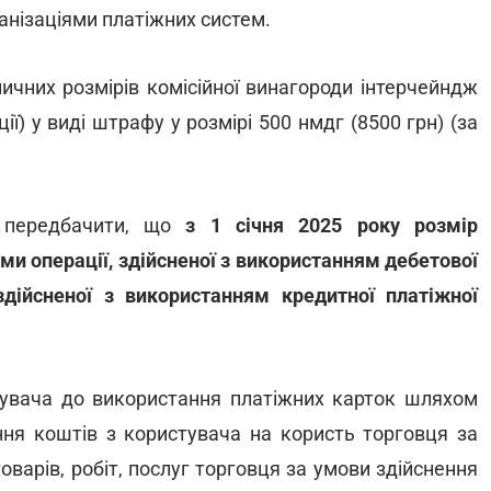
нізаціями платіжних систем.
чних розмірів комісійної винагороди інтерчейндж
ї) у виді штрафу у розмірі 500 нмдг (8500 грн) (за
" передбачити, що
з 1 січня 2025 року розмір
и операції, здійсненої з використанням дебетової
 здійсненої з використанням кредитної платіжної
тувача до використання платіжних карток шляхом
ня коштів з користувача на користь торговця за
варів, робіт, послуг торговця за умови здійснення