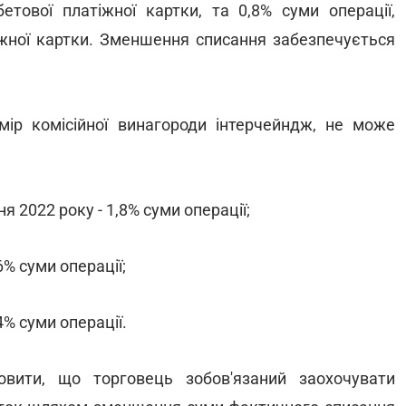
тової платіжної картки, та 0,8% суми операції,
іжної картки. Зменшення списання забезпечується
мір комісійної винагороди інтерчейндж, не може
я 2022 року - 1,8% суми операції;
6% суми операції;
4% суми операції.
овити, що торговець зобов'язаний заохочувати