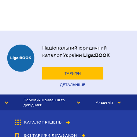
Національний юридичний
Liga:BOOK
каталог України
ТАРИФИ
ДЕТАЛЬНІШЕ
Періодичні видання та
Академія
довідники
ЮРИСТ&ЗАКОН
АКАДЕМІЯ ЛІГА:ЗАКОН
КАТАЛОГ РІШЕНЬ
БУХГАЛТЕР&ЗАКОН
ВСІ ТАРИФИ ЛІГА:ЗАКОН
ВІСНИК МСФЗ