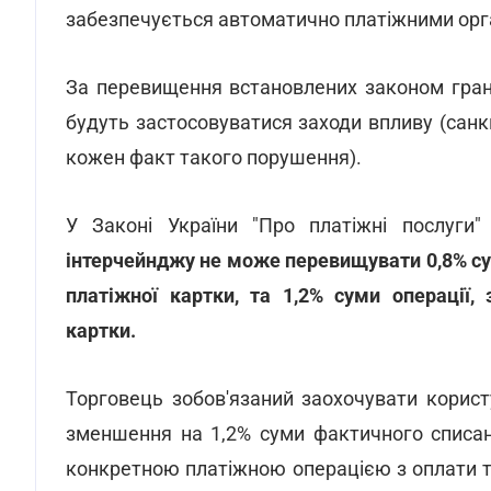
забезпечується автоматично платіжними орга
За перевищення встановлених законом грани
будуть застосовуватися заходи впливу (санкці
кожен факт такого порушення).
У Законі України "Про платіжні послуги
інтерчейнджу не може перевищувати 0,8% сум
платіжної картки, та 1,2% суми операції,
картки.
Торговець зобов'язаний заохочувати корис
зменшення на 1,2% суми фактичного списан
конкретною платіжною операцією з оплати то