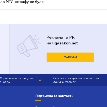
ьг з МТД штрафу не буде
Реклама та PR
ligazakon.net
на
ТАРИФИ
Сервіси моніторингу та
Сервіси електронної звітності та
аналізу
документообігу
CONTR AGENT
Liga:REPORT
Підтримка та контакти
SMS-МАЯК
VERDICTUM