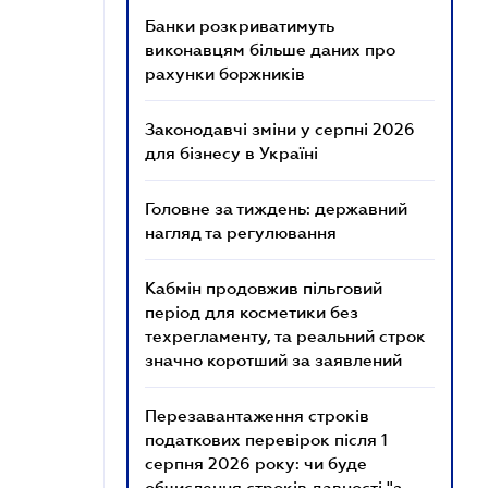
Банки розкриватимуть
виконавцям більше даних про
рахунки боржників
Законодавчі зміни у серпні 2026
для бізнесу в Україні
Головне за тиждень: державний
нагляд та регулювання
Кабмін продовжив пільговий
період для косметики без
техрегламенту, та реальний строк
значно коротший за заявлений
Перезавантаження строків
податкових перевірок після 1
серпня 2026 року: чи буде
обчислення строків давності "з