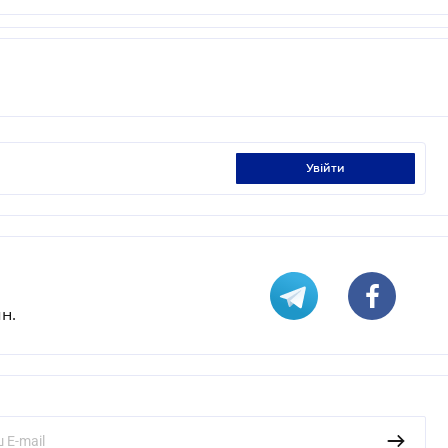
увійти
н.