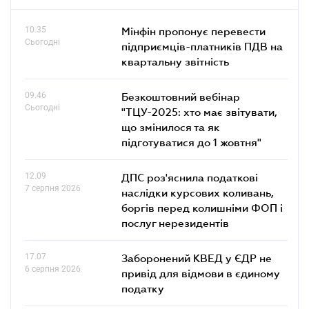
10.35
Мінфін пропонує перевести
Сьогодні
підприємців-платників ПДВ на
квартальну звітність
09.46
Безкоштовний вебінар
Сьогодні
"ТЦУ-2025: хто має звітувати,
що змінилося та як
підготуватися до 1 жовтня"
12.09
ДПС роз'яснила податкові
7 серпня 2026
наслідки курсових коливань,
боргів перед колишніми ФОП і
послуг нерезидентів
17.07
Заборонений КВЕД у ЄДР не
6 серпня 2026
привід для відмови в єдиному
податку