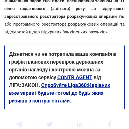
мінімальної заробітної плати, встановленої законом на 01
січня податкового (звітного) року, за відсутності
зареєстрованого реєстратора розрахункових операцій
та/
або програмного реєстратора розрахункових операцій та
відомостей щодо відкритих банківських рахунків».
Дізнатися чи не потрапила ваша компанія в
графік планових перевірок державних
органів нагляду і контролю можна за
допомогою сервісу
CONTR AGENT
від
ЛІГА:ЗАКОН.
Спробуйте Liga360:Керівник
вже зараз і будьте готові до будь-яких
ризиків з контрагентами.