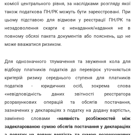
комісії центрального рівня, за наслідками розгляду якої
також податкова ПН/РК можуть бути зареєстровані. При
цьому підставою для відмови у реєстрації ПН/РК та
незадоволення скарги є ненадання/надання не в
повному обсязі пакета документів або пояснень, що не
може вважатися ризиком.
Для однозначного тлумачення та звуження кола для
відбору платників податків до перевірок уточняється
критерій ризику середнього ступеня для платників
податків - юридичних осіб, зокрема слова
«невідповідність даних звітності реєстратора
розрахункових операцій та обсягів постачання,
зазначених у деклараціях з податку на додану вартість»,
замінено словами «
наявність розбіжностей між
задекларованою сумою обсягів постачання у деклараціях
з податку на додану вартість та сумою розрахункових