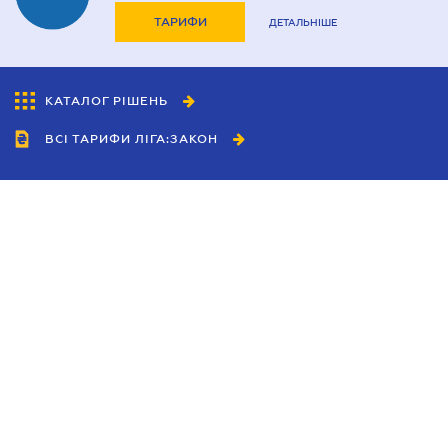
ТАРИФИ
ДЕТАЛЬНІШЕ
КАТАЛОГ РІШЕНЬ
ВСІ ТАРИФИ ЛІГА:ЗАКОН
Співробітництво
Агенти
Дилери
Політика конфіденційності
Умови використання сайту
Реклама
Блог
Новини компанії