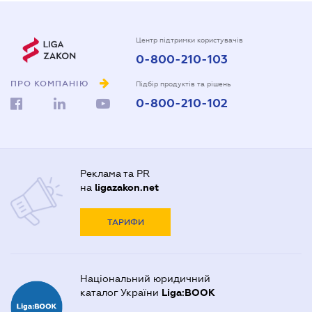
Центр підтримки користувачів
0-800-210-103
ПРО КОМПАНІЮ
Підбір продуктів та рішень
0-800-210-102
Реклама та PR
на
ligazakon.net
ТАРИФИ
Національний юридичний
каталог України
Liga:BOOK