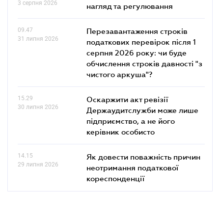
3 серпня 2026
нагляд та регулювання
09.47
Перезавантаження строків
31 липня 2026
податкових перевірок після 1
серпня 2026 року: чи буде
обчислення строків давності "з
чистого аркуша"?
15.29
Оскаржити акт ревізії
30 липня 2026
Держаудитслужби може лише
підприємство, а не його
керівник особисто
14.15
Як довести поважність причин
29 липня 2026
неотримання податкової
кореспонденції