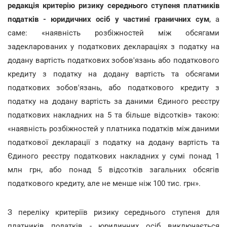
редакція критерію ризику середнього ступеня платників
податків - юридичних осіб у частині граничних сум
, а
саме: «наявність розбіжностей між обсягами
задекларованих у податкових деклараціях з податку на
додану вартість податкових зобов'язань або податкового
кредиту з податку на додану вартість та обсягами
податкових зобов'язань, або податкового кредиту з
податку на додану вартість за даними Єдиного реєстру
податкових накладних на 5 та більше відсотків» такою:
«наявність розбіжностей у платника податків між даними
податкової декларації з податку на додану вартість та
Єдиного реєстру податкових накладних у сумі понад 1
млн грн, або понад 5 відсотків загальних обсягів
податкового кредиту, але не менше ніж 100 тис. грн».
З переліку критеріїв ризику середнього ступеня для
платників податків - юридичних осіб виключається