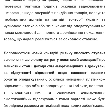
перевірки платника податків, оскільки задекларована
інформація щодо операцій з придбання товарів, послуг та
необоротних активів на митній території України за
нульовою ставкою або звільнених від оподаткування не
надає можливості для повного дослідження походження
товару, що надалі реалізується за основною ставкою.
Доповнюється
новий критерій ризику високого ступеня
«включення до складу витрат у податковій декларації про
майновий стан і доходи сум амортизаційних відрахувань
за відсутності відомостей щодо наявності власних
об'єктів оподаткування»
, оскільки неподання платником
відомостей про об'єкти оподаткування і об'єкти, пов'язані
з оподаткуванням, та одночасне декларування
амортизаційних відрахувань з їхньої вартості може бути
ймовірним ризиком оптимізації податкових зобов'язань.