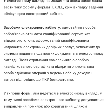
У електронному вигляді
: самозайнята особа зобов'язана
вести таку форму у форматі EXCEL, крім випадку ведення
обліку через електронний кабінет.
Засобами електронного кабінету
: самозайнята особа
зобов'язана отримати кваліфікований сертифікат
відкритого ключа, сформований кваліфікованим
надавачем електронних довірчих послуг, включених до
системи подання податкових документів в електронному
вигляді. Після отримання самозайнятою особою
кваліфікованого сертифіката відкритого ключа така
особа здійснює операції з ведення обліку доходів і
витрат відповідно до ПКУ безкоштовно.
У типовій формі, яка ведеться в електронному вигляді, у
тому числі засобами електронного кабінету, допускається
виправлення помилок або коригування шляхом