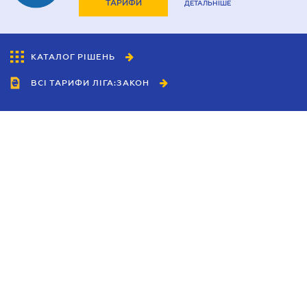
ТАРИФИ
ДЕТАЛЬНІШЕ
КАТАЛОГ РІШЕНЬ
ВСІ ТАРИФИ ЛІГА:ЗАКОН
Співробітництво
Агенти
Дилери
Політика конфіденційності
Умови використання сайту
Реклама
Блог
Новини компанії
Керівництва