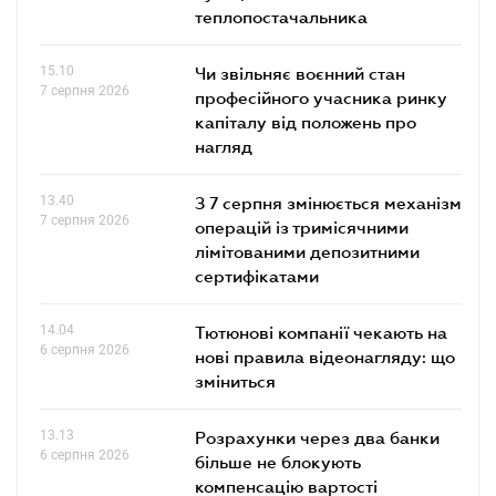
теплопостачальника
15.10
Чи звільняє воєнний стан
7 серпня 2026
професійного учасника ринку
капіталу від положень про
нагляд
13.40
З 7 серпня змінюється механізм
7 серпня 2026
операцій із тримісячними
лімітованими депозитними
сертифікатами
14.04
Тютюнові компанії чекають на
6 серпня 2026
нові правила відеонагляду: що
зміниться
13.13
Розрахунки через два банки
6 серпня 2026
більше не блокують
компенсацію вартості