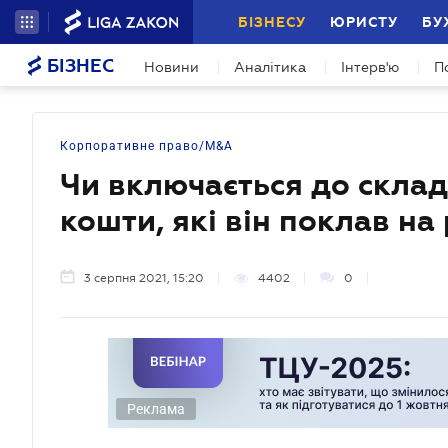
БІЗНЕСУ
ЮРИСТУ
БУ
БІЗНЕС
Новини
Аналітика
Інтерв'ю
П
Корпоративне право/M&A
Чи включається до скла
кошти, які він поклав н
3 серпня 2021, 15:20
4402
0
Реклама