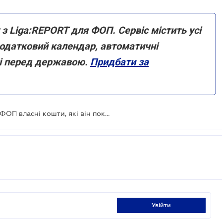
 з Liga:REPORT для ФОП. Сервіс містить усі
 податковий календар, автоматичні
ті перед державою.
Придбати за
Чи включається до складу доходу ФОП власні кошти, які він поклав на розрахунковий розрахунок
увійти