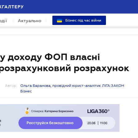
ХГАЛТЕРУ
одії
Актуально
Бізнес під час війни
ду доходу ФОП власні
а розрахунковий розрахунок
Автор:
Ольга Баранова, провідний юрист-аналітик ЛІГА:ЗАКОН
Бізнес