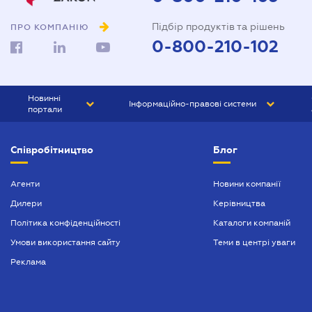
Підбір продуктів та рішень
ПРО КОМПАНІЮ
0-800-210-102
Новинні
Інформаційно-правові системи
портали
ЮРЛІГА
Право України
Співробітництво
Блог
БІЗНЕС
ГРАНД
БУХГАЛТЕР.ua
ПРАЙМ
Агенти
Новини компанії
Дилери
Керівництва
БУХГАЛТЕР ПРОФ
Політика конфіденційності
Каталоги компаній
ЮРИСТ ПРОФ
Умови використання сайту
Теми в центрі уваги
ЮРИСТ
Реклама
ПІДПРИЄМЕЦЬ