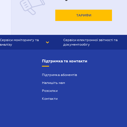
ТАРИФИ
Сервіси моніторингу та
Сервіси електронної звітності та
аналізу
документообігу
CONTR AGENT
Liga:REPORT
Підтримка та контакти
SMS-МАЯК
VERDICTUM
Підтримка абонентів
Напишіть нам
SEMANTRUM
Розсилки
SMS-МАЯК ІПОТЕКА
Контакти