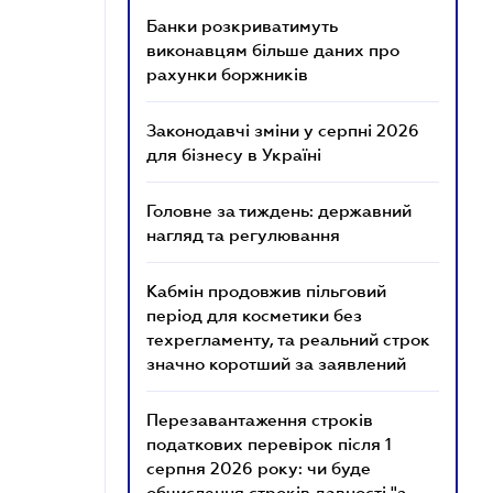
Банки розкриватимуть
виконавцям більше даних про
рахунки боржників
Законодавчі зміни у серпні 2026
для бізнесу в Україні
Головне за тиждень: державний
нагляд та регулювання
Кабмін продовжив пільговий
період для косметики без
техрегламенту, та реальний строк
значно коротший за заявлений
Перезавантаження строків
податкових перевірок після 1
серпня 2026 року: чи буде
обчислення строків давності "з