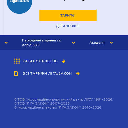
ТАРИФИ
ДЕТАЛЬНІШЕ
Періодичні видання та
Академія
довідники
ЮРИСТ&ЗАКОН
АКАДЕМІЯ ЛІГА:ЗАКОН
КАТАЛОГ РІШЕНЬ
БУХГАЛТЕР&ЗАКОН
ВСІ ТАРИФИ ЛІГА:ЗАКОН
ВІСНИК МСФЗ
ІНТЕРБУХ
ОСОБИСТИЙ ЕКСПЕРТ
©
ТОВ "інформаційно-аналітичний центр ЛІГА", 1991-2026.
©
ТОВ "ЛІГА ЗАКОН", 2007-2026.
©
Інформаційне агенство "ЛІГА:ЗАКОН", 2010-2026.