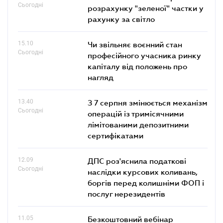
Сьогодні
розрахунку "зеленої" частки у
рахунку за світло
15.10
Чи звільняє воєнний стан
Сьогодні
професійного учасника ринку
капіталу від положень про
нагляд
13.40
З 7 серпня змінюється механізм
Сьогодні
операцій із тримісячними
лімітованими депозитними
сертифікатами
12.09
ДПС роз'яснила податкові
Сьогодні
наслідки курсових коливань,
боргів перед колишніми ФОП і
послуг нерезидентів
11.05
Безкоштовний вебінар